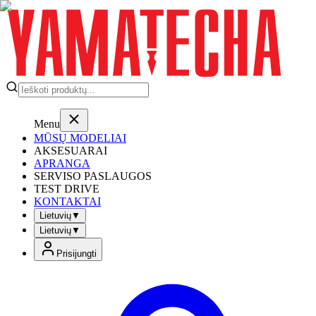
Menu
MŪSŲ MODELIAI
AKSESUARAI
APRANGA
SERVISO PASLAUGOS
TEST DRIVE
KONTAKTAI
Lietuvių
▼
Lietuvių
▼
Prisijungti