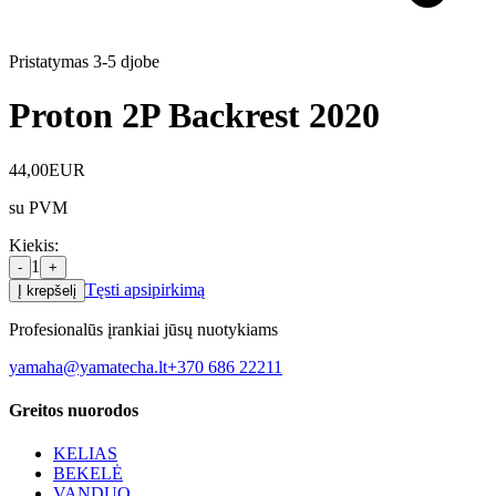
Pristatymas 3-5 d
jobe
Proton 2P Backrest 2020
44,00
EUR
su PVM
Kiekis
:
1
-
+
Tęsti apsipirkimą
Į krepšelį
Profesionalūs įrankiai jūsų nuotykiams
yamaha@yamatecha.lt
+370 686 22211
Greitos nuorodos
KELIAS
BEKELĖ
VANDUO