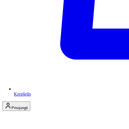
Krepšelis
Prisijungti