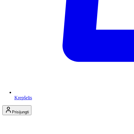
Krepšelis
Prisijungti