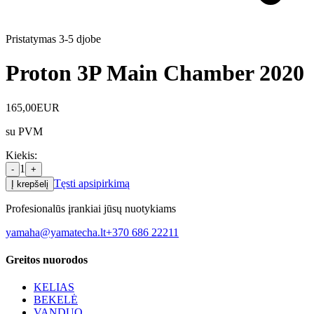
Pristatymas 3-5 d
jobe
Proton 3P Main Chamber 2020
165,00
EUR
su PVM
Kiekis
:
1
-
+
Tęsti apsipirkimą
Į krepšelį
Profesionalūs įrankiai jūsų nuotykiams
yamaha@yamatecha.lt
+370 686 22211
Greitos nuorodos
KELIAS
BEKELĖ
VANDUO