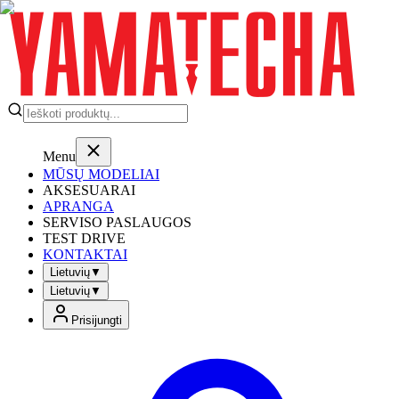
Menu
MŪSŲ MODELIAI
AKSESUARAI
APRANGA
SERVISO PASLAUGOS
TEST DRIVE
KONTAKTAI
Lietuvių
▼
Lietuvių
▼
Prisijungti