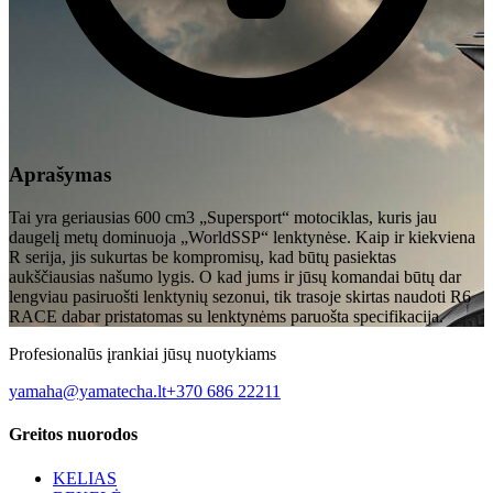
Aprašymas
Tai yra geriausias 600 cm3 „Supersport“ motociklas, kuris jau
daugelį metų dominuoja „WorldSSP“ lenktynėse. Kaip ir kiekviena
R serija, jis sukurtas be kompromisų, kad būtų pasiektas
aukščiausias našumo lygis. O kad jums ir jūsų komandai būtų dar
lengviau pasiruošti lenktynių sezonui, tik trasoje skirtas naudoti R6
RACE dabar pristatomas su lenktynėms paruošta specifikacija.
Profesionalūs įrankiai jūsų nuotykiams
yamaha@yamatecha.lt
+370 686 22211
Greitos nuorodos
KELIAS