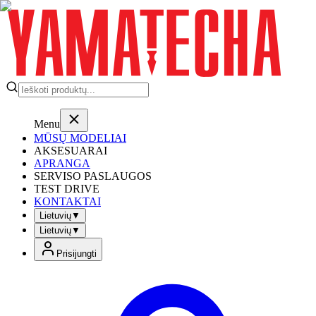
Menu
MŪSŲ MODELIAI
AKSESUARAI
APRANGA
SERVISO PASLAUGOS
TEST DRIVE
KONTAKTAI
Lietuvių
▼
Lietuvių
▼
Prisijungti