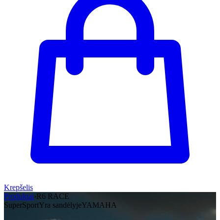
Krepšelis
Produktai
›
R6 RACE
SuperSport
Yra sandėlyje
YAMAHA