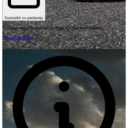
Susisiekti su pardavėju
Lizingas nuo 0% pradinės įmokos. Greitas patvirtinimas.
Tęsti apsipirkimą