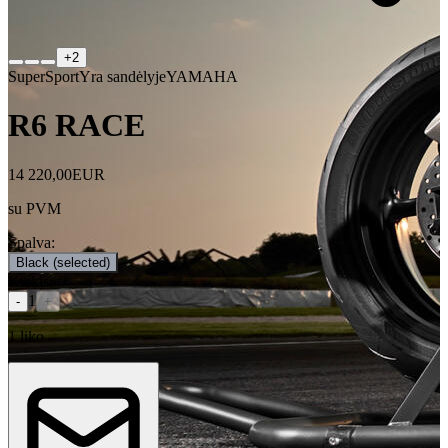
+
2
SuperSport
Yra sandėlyje
YAMAHA
R6 RACE
14 220,00
EUR
su PVM
Spalva
:
Black
(selected)
Kiekis
:
1
-
+
1
liko