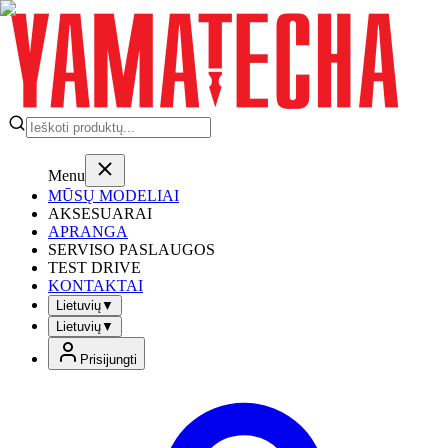
Menu
MŪSŲ MODELIAI
AKSESUARAI
APRANGA
SERVISO PASLAUGOS
TEST DRIVE
KONTAKTAI
Lietuvių
▼
Lietuvių
▼
Prisijungti