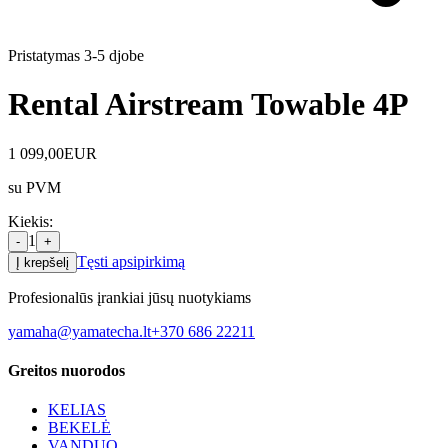
Pristatymas 3-5 d
jobe
Rental Airstream Towable 4P
1 099,00
EUR
su PVM
Kiekis
:
1
-
+
Tęsti apsipirkimą
Į krepšelį
Profesionalūs įrankiai jūsų nuotykiams
yamaha@yamatecha.lt
+370 686 22211
Greitos nuorodos
KELIAS
BEKELĖ
VANDUO