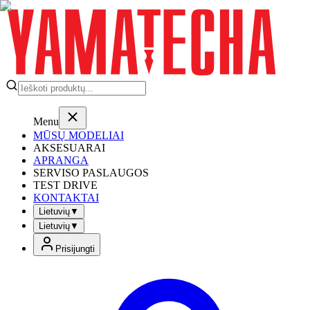
Menu
MŪSŲ MODELIAI
AKSESUARAI
APRANGA
SERVISO PASLAUGOS
TEST DRIVE
KONTAKTAI
Lietuvių
▼
Lietuvių
▼
Prisijungti