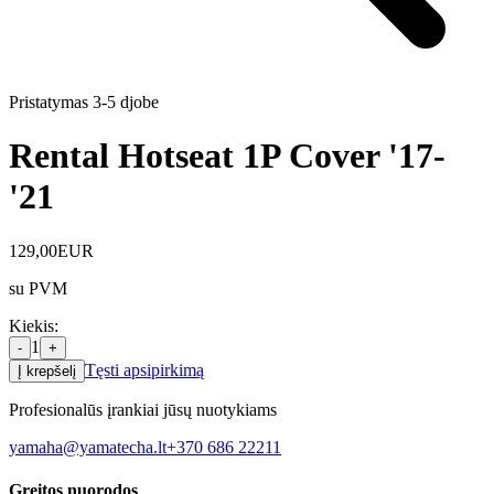
Pristatymas 3-5 d
jobe
Rental Hotseat 1P Cover '17-
'21
129,00
EUR
su PVM
Kiekis
:
1
-
+
Tęsti apsipirkimą
Į krepšelį
Profesionalūs įrankiai jūsų nuotykiams
yamaha@yamatecha.lt
+370 686 22211
Greitos nuorodos