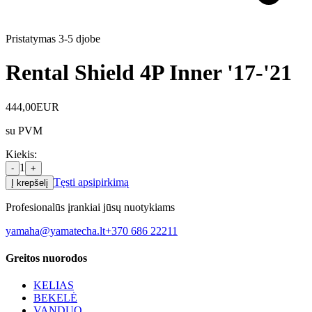
Pristatymas 3-5 d
jobe
Rental Shield 4P Inner '17-'21
444,00
EUR
su PVM
Kiekis
:
1
-
+
Tęsti apsipirkimą
Į krepšelį
Profesionalūs įrankiai jūsų nuotykiams
yamaha@yamatecha.lt
+370 686 22211
Greitos nuorodos
KELIAS
BEKELĖ
VANDUO