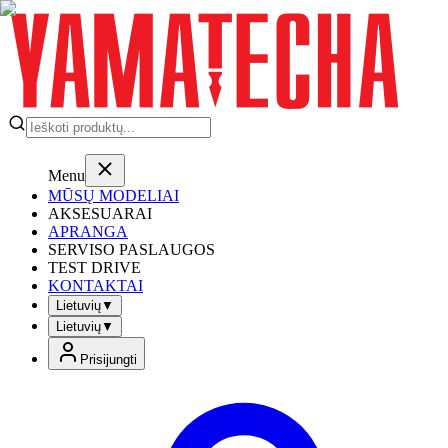
Menu
MŪSŲ MODELIAI
AKSESUARAI
APRANGA
SERVISO PASLAUGOS
TEST DRIVE
KONTAKTAI
Lietuvių
▼
Lietuvių
▼
Prisijungti