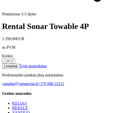
Pristatymas 3-5 d
jobe
Rental Sonar Towable 4P
1 299,00
EUR
su PVM
Kiekis
:
1
-
+
Tęsti apsipirkimą
Į krepšelį
Profesionalūs įrankiai jūsų nuotykiams
yamaha@yamatecha.lt
+370 686 22211
Greitos nuorodos
KELIAS
BEKELĖ
VANDUO