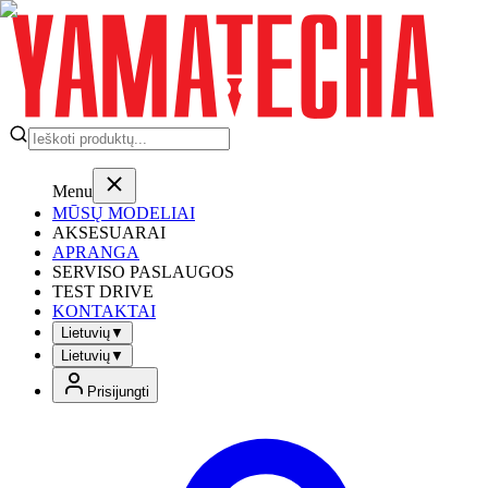
Menu
MŪSŲ MODELIAI
AKSESUARAI
APRANGA
SERVISO PASLAUGOS
TEST DRIVE
KONTAKTAI
Lietuvių
▼
Lietuvių
▼
Prisijungti