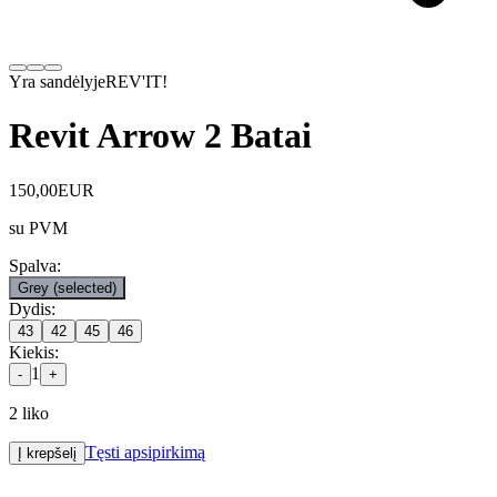
Yra sandėlyje
REV'IT!
Revit Arrow 2 Batai
150,00
EUR
su PVM
Spalva
:
Grey
(selected)
Dydis
:
43
42
45
46
Kiekis
:
1
-
+
2
liko
Tęsti apsipirkimą
Į krepšelį