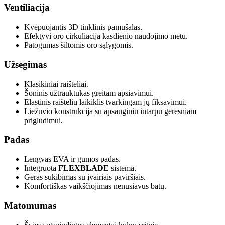
Ventiliacija
Kvėpuojantis 3D tinklinis pamušalas.
Efektyvi oro cirkuliacija kasdienio naudojimo metu.
Patogumas šiltomis oro sąlygomis.
Užsegimas
Klasikiniai raišteliai.
Šoninis užtrauktukas greitam apsiavimui.
Elastinis raištelių laikiklis tvarkingam jų fiksavimui.
Liežuvio konstrukcija su apsauginiu intarpu geresniam
prigludimui.
Padas
Lengvas EVA ir gumos padas.
Integruota
FLEXBLADE
sistema.
Geras sukibimas su įvairiais paviršiais.
Komfortiškas vaikščiojimas nenusiavus batų.
Matomumas