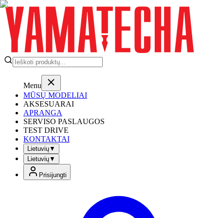
Menu
MŪSŲ MODELIAI
AKSESUARAI
APRANGA
SERVISO PASLAUGOS
TEST DRIVE
KONTAKTAI
Lietuvių
▼
Lietuvių
▼
Prisijungti