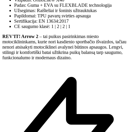
Padas: Guma + EVA su FLEXBLADE technologija
Užsegimas: Raišteliai ir šoninis užtrauktukas
Papildomai: TPU pavarų svirties apsauga
Sertifikacija: EN 13634:2017
CE saugumo klasė: 1 | 2 | 2 | 1
REV'IT! Arrow 2
– tai puikus pasirinkimas miesto
motociklininkams, kurie nori kasdienio sportbačio išvaizdos, tačiau
nenori atsisakyti motociklinei avalynei būtinos apsaugos. Lengvi,
stilingi ir komfortiški batai užtikrina puikų balansą tarp saugumo,
funkcionalumo ir modernaus dizaino.