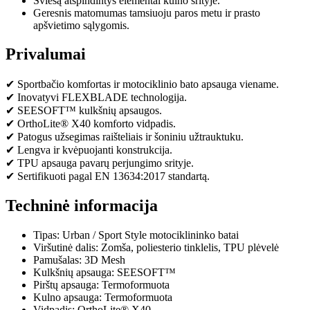
Šviesą atspindintys elementai kulno srityje.
Geresnis matomumas tamsiuoju paros metu ir prasto
apšvietimo sąlygomis.
Privalumai
✔ Sportbačio komfortas ir motociklinio bato apsauga viename.
✔ Inovatyvi FLEXBLADE technologija.
✔ SEESOFT™ kulkšnių apsaugos.
✔ OrthoLite® X40 komforto vidpadis.
✔ Patogus užsegimas raišteliais ir šoniniu užtrauktuku.
✔ Lengva ir kvėpuojanti konstrukcija.
✔ TPU apsauga pavarų perjungimo srityje.
✔ Sertifikuoti pagal EN 13634:2017 standartą.
Techninė informacija
Tipas: Urban / Sport Style motociklininko batai
Viršutinė dalis: Zomša, poliesterio tinklelis, TPU plėvelė
Pamušalas: 3D Mesh
Kulkšnių apsauga: SEESOFT™
Pirštų apsauga: Termoformuota
Kulno apsauga: Termoformuota
Vidpadis: OrthoLite® X40