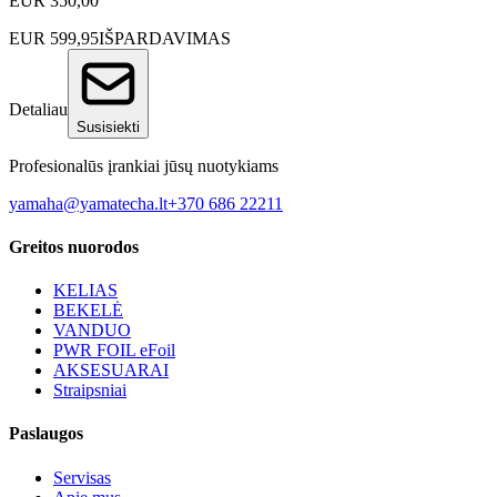
EUR
350,00
EUR
599,95
IŠPARDAVIMAS
Detaliau
Susisiekti
Profesionalūs įrankiai jūsų nuotykiams
yamaha@yamatecha.lt
+370 686 22211
Greitos nuorodos
KELIAS
BEKELĖ
VANDUO
PWR FOIL eFoil
AKSESUARAI
Straipsniai
Paslaugos
Servisas