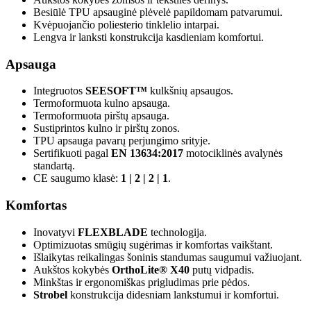
Besiūlė TPU apsauginė plėvelė papildomam patvarumui.
Kvėpuojančio poliesterio tinklelio intarpai.
Lengva ir lanksti konstrukcija kasdieniam komfortui.
Apsauga
Integruotos
SEESOFT™
kulkšnių apsaugos.
Termoformuota kulno apsauga.
Termoformuota pirštų apsauga.
Sustiprintos kulno ir pirštų zonos.
TPU apsauga pavarų perjungimo srityje.
Sertifikuoti pagal
EN 13634:2017
motociklinės avalynės
standartą.
CE saugumo klasė:
1 | 2 | 2 | 1
.
Komfortas
Inovatyvi
FLEXBLADE
technologija.
Optimizuotas smūgių sugėrimas ir komfortas vaikštant.
Išlaikytas reikalingas šoninis standumas saugumui važiuojant.
Aukštos kokybės
OrthoLite® X40
putų vidpadis.
Minkštas ir ergonomiškas prigludimas prie pėdos.
Strobel
konstrukcija didesniam lankstumui ir komfortui.