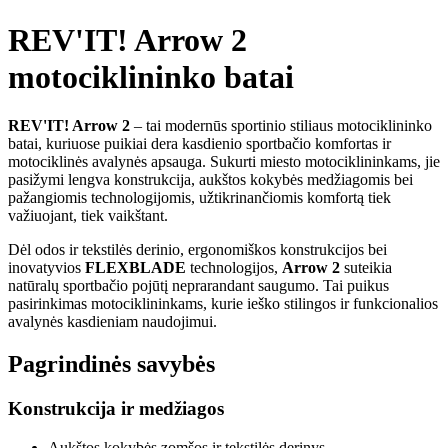
REV'IT! Arrow 2
motociklininko batai
REV'IT! Arrow 2
– tai modernūs sportinio stiliaus motociklininko
batai, kuriuose puikiai dera kasdienio sportbačio komfortas ir
motociklinės avalynės apsauga. Sukurti miesto motociklininkams, jie
pasižymi lengva konstrukcija, aukštos kokybės medžiagomis bei
pažangiomis technologijomis, užtikrinančiomis komfortą tiek
važiuojant, tiek vaikštant.
Dėl odos ir tekstilės derinio, ergonomiškos konstrukcijos bei
inovatyvios
FLEXBLADE
technologijos,
Arrow 2
suteikia
natūralų sportbačio pojūtį neprarandant saugumo. Tai puikus
pasirinkimas motociklininkams, kurie ieško stilingos ir funkcionalios
avalynės kasdieniam naudojimui.
Pagrindinės savybės
Konstrukcija ir medžiagos
Aukštos kokybės zomšos ir tekstilės derinys.