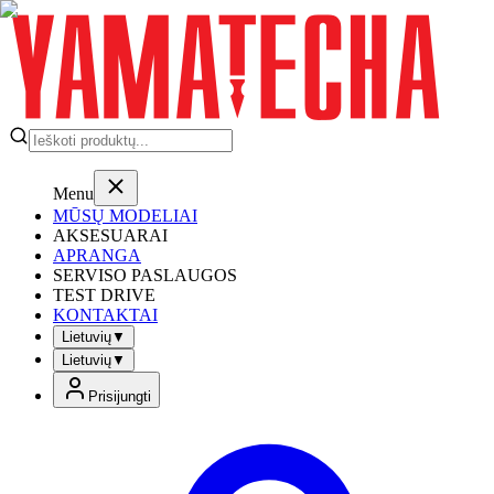
Menu
MŪSŲ MODELIAI
AKSESUARAI
APRANGA
SERVISO PASLAUGOS
TEST DRIVE
KONTAKTAI
Lietuvių
▼
Lietuvių
▼
Prisijungti