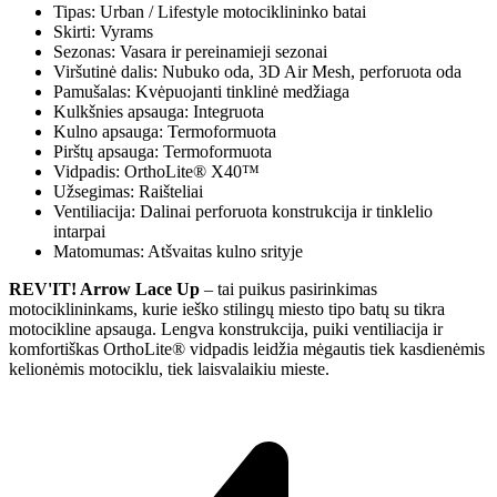
Tipas: Urban / Lifestyle motociklininko batai
Skirti: Vyrams
Sezonas: Vasara ir pereinamieji sezonai
Viršutinė dalis: Nubuko oda, 3D Air Mesh, perforuota oda
Pamušalas: Kvėpuojanti tinklinė medžiaga
Kulkšnies apsauga: Integruota
Kulno apsauga: Termoformuota
Pirštų apsauga: Termoformuota
Vidpadis: OrthoLite® X40™
Užsegimas: Raišteliai
Ventiliacija: Dalinai perforuota konstrukcija ir tinklelio
intarpai
Matomumas: Atšvaitas kulno srityje
REV'IT! Arrow Lace Up
– tai puikus pasirinkimas
motociklininkams, kurie ieško stilingų miesto tipo batų su tikra
motocikline apsauga. Lengva konstrukcija, puiki ventiliacija ir
komfortiškas OrthoLite® vidpadis leidžia mėgautis tiek kasdienėmis
kelionėmis motociklu, tiek laisvalaikiu mieste.