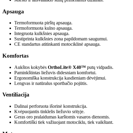
Apsauga
Termoformuota pirštų apsauga.
Termoformuota kulno apsauga.
Integruota kulkšnies apsauga.
Sustiprinta kulkšnies zona papildomam saugumui.
CE standartus atitinkanti motociklinė apsauga.
Komfortas
Aukštos kokybės
OrthoLite® X40™
putų vidpadis.
Paminkštintas liežuvis didesniam komfortui.
Ergonomiška konstrukcija kasdieniam dėvėjimui.
Lengvas ir natūralus sportbačio pojūtis.
Ventiliacija
Dalinai perforuota išorinė konstrukcija.
Kvėpuojantis tinklelis liežuvio srityje.
Geras oro pralaidumas karštomis vasaros dienomis.
Komfortiški tiek važiuojant motociklu, tiek vaikštant.