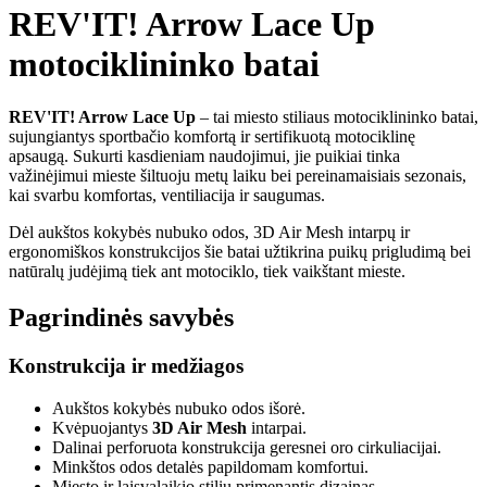
REV'IT! Arrow Lace Up
motociklininko batai
REV'IT! Arrow Lace Up
– tai miesto stiliaus motociklininko batai,
sujungiantys sportbačio komfortą ir sertifikuotą motociklinę
apsaugą. Sukurti kasdieniam naudojimui, jie puikiai tinka
važinėjimui mieste šiltuoju metų laiku bei pereinamaisiais sezonais,
kai svarbu komfortas, ventiliacija ir saugumas.
Dėl aukštos kokybės nubuko odos, 3D Air Mesh intarpų ir
ergonomiškos konstrukcijos šie batai užtikrina puikų prigludimą bei
natūralų judėjimą tiek ant motociklo, tiek vaikštant mieste.
Pagrindinės savybės
Konstrukcija ir medžiagos
Aukštos kokybės nubuko odos išorė.
Kvėpuojantys
3D Air Mesh
intarpai.
Dalinai perforuota konstrukcija geresnei oro cirkuliacijai.
Minkštos odos detalės papildomam komfortui.
Miesto ir laisvalaikio stilių primenantis dizainas.