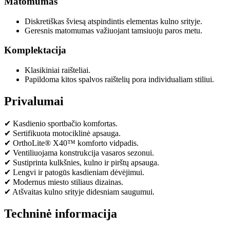
Matomumas
Diskretiškas šviesą atspindintis elementas kulno srityje.
Geresnis matomumas važiuojant tamsiuoju paros metu.
Komplektacija
Klasikiniai raišteliai.
Papildoma kitos spalvos raištelių pora individualiam stiliui.
Privalumai
✔ Kasdienio sportbačio komfortas.
✔ Sertifikuota motociklinė apsauga.
✔ OrthoLite® X40™ komforto vidpadis.
✔ Ventiliuojama konstrukcija vasaros sezonui.
✔ Sustiprinta kulkšnies, kulno ir pirštų apsauga.
✔ Lengvi ir patogūs kasdieniam dėvėjimui.
✔ Modernus miesto stiliaus dizainas.
✔ Atšvaitas kulno srityje didesniam saugumui.
Techninė informacija