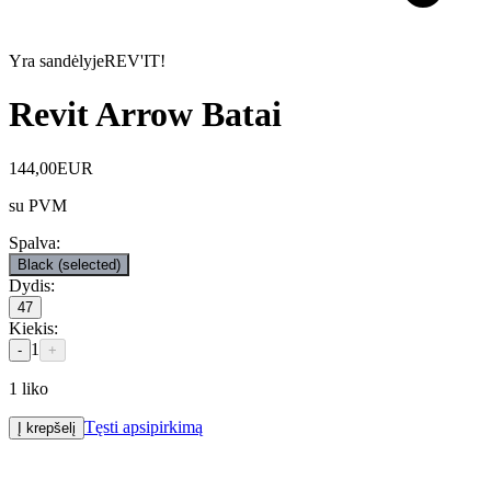
Yra sandėlyje
REV'IT!
Revit Arrow Batai
144,00
EUR
su PVM
Spalva
:
Black
(selected)
Dydis
:
47
Kiekis
:
1
-
+
1
liko
Tęsti apsipirkimą
Į krepšelį