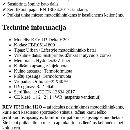
✔ Sustiprinta šoninė bato dalis.
✔ Sertifikuoti pagal EN 13634:2017 standartą.
✔ Puikiai tinka miesto motociklininkams ir kasdienėms kelionėms.
Techninė informacija
Modelis: REV'IT! Delta H2O
Kodas: FBR051-1600
Tipas: Urban / Lifestyle motociklininko batai
Viršutinė dalis: Sustiprintas džinsas ir alyvuota zomša
Membrana: Hydratex® Z-liner
Kulkšnių apsauga: Injektuota
Kulno apsauga: Termoformuota
Pirštų apsauga: Termoformuota
Vidpadis: OrthoLite® X40™
Užsegimas: Raišteliai
Sertifikacija: CE EN 13634:2017
CE klasė: 1 | 2 | 2 | 1 | WR (atsparūs vandeniui)
REV'IT! Delta H2O
– tai idealus pasirinkimas motociklininkams,
kurie nori kasdienio sportbačio stiliaus, tačiau kartu ieško
sertifikuotos apsaugos, komforto ir patikimos apsaugos nuo lietaus.
Šie batai puikiai tinka miesto aplinkai ir kasdienėms kelionėms bet
kokiu oru.