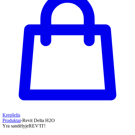
Krepšelis
Produktai
›
Revit Delta H2O
Yra sandėlyje
REV'IT!