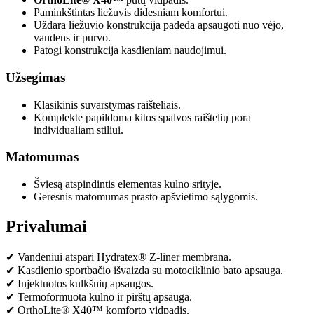
Paminkštintas liežuvis didesniam komfortui.
Uždara liežuvio konstrukcija padeda apsaugoti nuo vėjo,
vandens ir purvo.
Patogi konstrukcija kasdieniam naudojimui.
Užsegimas
Klasikinis suvarstymas raišteliais.
Komplekte papildoma kitos spalvos raištelių pora
individualiam stiliui.
Matomumas
Šviesą atspindintis elementas kulno srityje.
Geresnis matomumas prasto apšvietimo sąlygomis.
Privalumai
✔ Vandeniui atspari Hydratex® Z-liner membrana.
✔ Kasdienio sportbačio išvaizda su motociklinio bato apsauga.
✔ Injektuotos kulkšnių apsaugos.
✔ Termoformuota kulno ir pirštų apsauga.
✔ OrthoLite® X40™ komforto vidpadis.