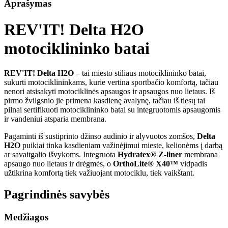
Aprašymas
REV'IT! Delta H2O
motociklininko batai
REV'IT! Delta H2O
– tai miesto stiliaus motociklininko batai,
sukurti motociklininkams, kurie vertina sportbačio komfortą, tačiau
nenori atsisakyti motociklinės apsaugos ir apsaugos nuo lietaus. Iš
pirmo žvilgsnio jie primena kasdienę avalynę, tačiau iš tiesų tai
pilnai sertifikuoti motociklininko batai su integruotomis apsaugomis
ir vandeniui atsparia membrana.
Pagaminti iš sustiprinto džinso audinio ir alyvuotos zomšos,
Delta
H2O
puikiai tinka kasdieniam važinėjimui mieste, kelionėms į darbą
ar savaitgalio išvykoms. Integruota
Hydratex® Z-liner
membrana
apsaugo nuo lietaus ir drėgmės, o
OrthoLite® X40™
vidpadis
užtikrina komfortą tiek važiuojant motociklu, tiek vaikštant.
Pagrindinės savybės
Medžiagos