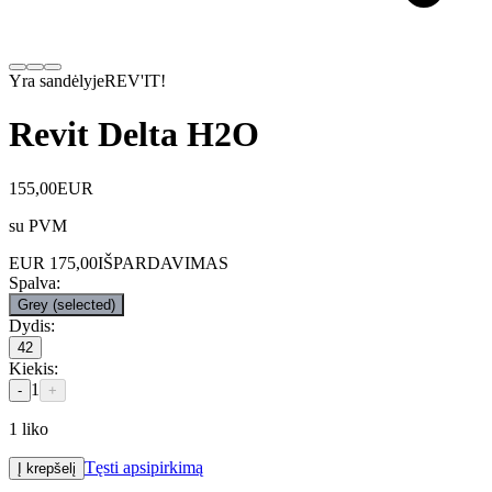
Yra sandėlyje
REV'IT!
Revit Delta H2O
155,00
EUR
su PVM
EUR
175,00
IŠPARDAVIMAS
Spalva
:
Grey
(selected)
Dydis
:
42
Kiekis
:
1
-
+
1
liko
Tęsti apsipirkimą
Į krepšelį