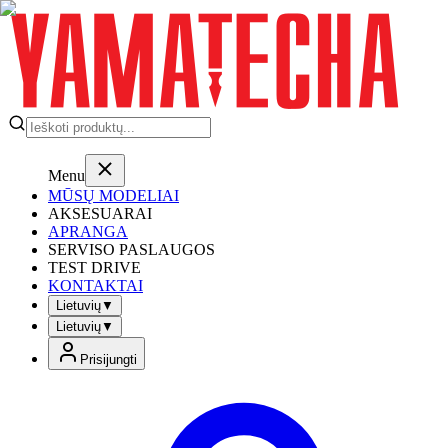
Menu
MŪSŲ MODELIAI
AKSESUARAI
APRANGA
SERVISO PASLAUGOS
TEST DRIVE
KONTAKTAI
Lietuvių
▼
Lietuvių
▼
Prisijungti