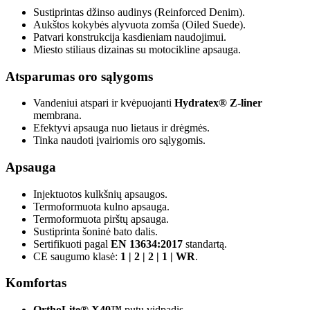
Sustiprintas džinso audinys (Reinforced Denim).
Aukštos kokybės alyvuota zomša (Oiled Suede).
Patvari konstrukcija kasdieniam naudojimui.
Miesto stiliaus dizainas su motocikline apsauga.
Atsparumas oro sąlygoms
Vandeniui atspari ir kvėpuojanti
Hydratex® Z-liner
membrana.
Efektyvi apsauga nuo lietaus ir drėgmės.
Tinka naudoti įvairiomis oro sąlygomis.
Apsauga
Injektuotos kulkšnių apsaugos.
Termoformuota kulno apsauga.
Termoformuota pirštų apsauga.
Sustiprinta šoninė bato dalis.
Sertifikuoti pagal
EN 13634:2017
standartą.
CE saugumo klasė:
1 | 2 | 2 | 1 | WR
.
Komfortas
OrthoLite® X40™
putų vidpadis.