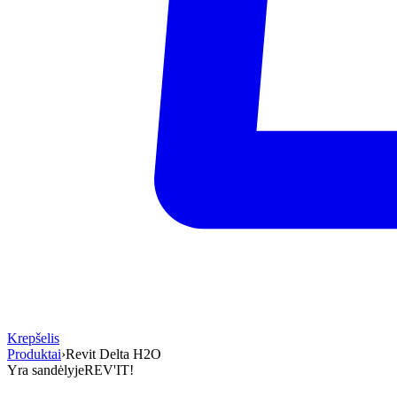
Krepšelis
Produktai
›
Revit Delta H2O
Yra sandėlyje
REV'IT!