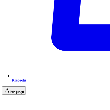
Krepšelis
Prisijungti