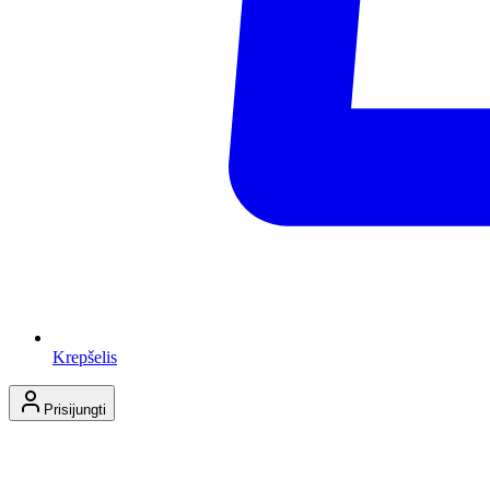
Krepšelis
Prisijungti