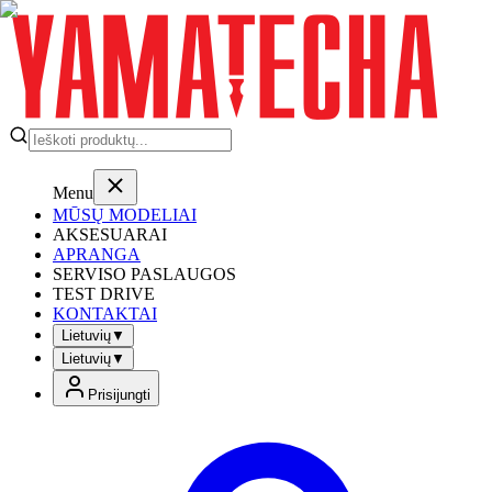
Menu
MŪSŲ MODELIAI
AKSESUARAI
APRANGA
SERVISO PASLAUGOS
TEST DRIVE
KONTAKTAI
Lietuvių
▼
Lietuvių
▼
Prisijungti