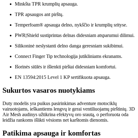
Minkšta TPR krumplių apsauga.
TPR apsaugos ant pirštų.
Temperfoam® apsauga delno, nykščio ir krumplių srityse.
PWR|Shield sustiprintas delnas didesniam atsparumui dilimui.
Silikoninė neslystanti delno danga geresniam sukibimui.
Connect Finger Tip technologija jutikliniams ekranams.
Išorinės siūlės ir išlenkti pirštai didesniam komfortui.
EN 13594:2015 Level 1 KP sertifikuota apsauga.
Sukurtos vasaros nuotykiams
Duty modelis yra puikus pasirinkimas adventure motociklų
vairuotojams, ieškantiems lengvų ir gerai ventiliuojamų pirštinių. 3D
Air Mesh audinys užtikrina efektyvų oro srautą, o perforuota oda
leidžia rankoms išlikti vėsioms net karštomis dienomis.
Patikima apsauga ir komfortas