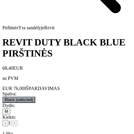
Pirštinės
Yra sandėlyje
Revit
REVIT DUTY BLACK BLUE
PIRŠTINĖS
68,40
EUR
su PVM
EUR
76,00
IŠPARDAVIMAS
Spalva
:
Black
(selected)
Dydis
:
M
Kiekis
:
1
-
+
1
liko