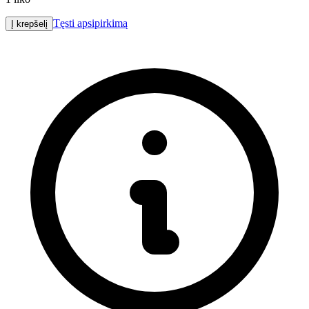
Tęsti apsipirkimą
Į krepšelį