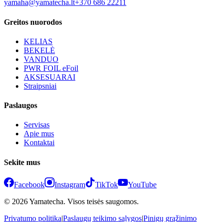
yamaha@yamatecha.lt
+370 686 22211
Greitos nuorodos
KELIAS
BEKELĖ
VANDUO
PWR FOIL eFoil
AKSESUARAI
Straipsniai
Paslaugos
Servisas
Apie mus
Kontaktai
Sekite mus
Facebook
Instagram
TikTok
YouTube
© 2026 Yamatecha. Visos teisės saugomos.
Privatumo politika
|
Paslaugų teikimo sąlygos
|
Pinigų grąžinimo