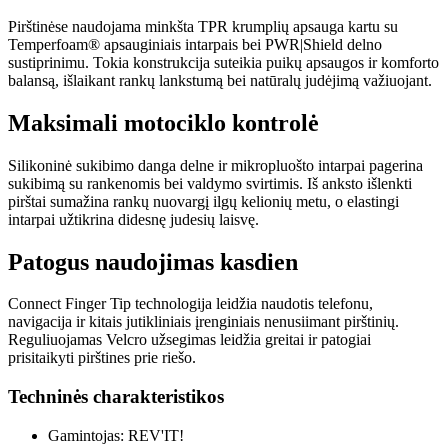
Pirštinėse naudojama minkšta TPR krumplių apsauga kartu su
Temperfoam® apsauginiais intarpais bei PWR|Shield delno
sustiprinimu. Tokia konstrukcija suteikia puikų apsaugos ir komforto
balansą, išlaikant rankų lankstumą bei natūralų judėjimą važiuojant.
Maksimali motociklo kontrolė
Silikoninė sukibimo danga delne ir mikropluošto intarpai pagerina
sukibimą su rankenomis bei valdymo svirtimis. Iš anksto išlenkti
pirštai sumažina rankų nuovargį ilgų kelionių metu, o elastingi
intarpai užtikrina didesnę judesių laisvę.
Patogus naudojimas kasdien
Connect Finger Tip technologija leidžia naudotis telefonu,
navigacija ir kitais jutikliniais įrenginiais nenusiimant pirštinių.
Reguliuojamas Velcro užsegimas leidžia greitai ir patogiai
prisitaikyti pirštines prie riešo.
Techninės charakteristikos
Gamintojas: REV'IT!