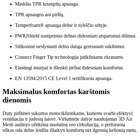
Minkšta TPR krumplių apsauga.
TPR apsaugos ant pirštų.
Temperfoam® apsauga delne ir nykščio srityje.
PWR|Shield sustiprintas delnas didesniam atsparumui dilimui.
Silikoninė neslystanti delno danga geresniam sukibimui.
Connect Finger Tip technologija jutikliniams ekranams.
Elastingi intarpai ir išlenkti pirštai didesniam komfortui.
EN 13594:2015 CE Level 1 sertifikuota apsauga.
Maksimalus komfortas karštomis
dienomis
Duty pirštinės sukurtos motociklininkams, kuriems svarbi efektyvi
ventiliacija ir judesių laisvė. Viršutinėje dalyje naudojamas 3D Air
Mesh audinys užtikrina nuolatinę oro cirkuliaciją, o perforuota
ožkos oda delne leidžia išlaikyti komfortą net ilgesnių kelionių metu.