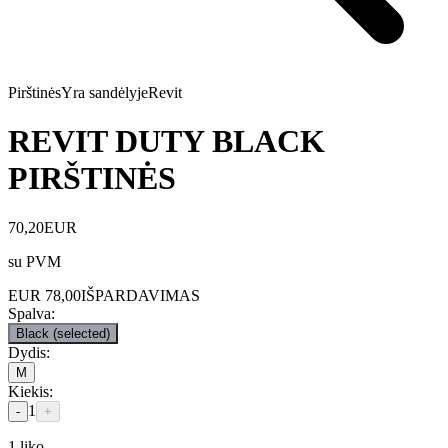
Pirštinės
Yra sandėlyje
Revit
REVIT DUTY BLACK
PIRŠTINĖS
70,20
EUR
su PVM
EUR
78,00
IŠPARDAVIMAS
Spalva
:
Black
(selected)
Dydis
:
M
Kiekis
:
1
-
+
1
liko