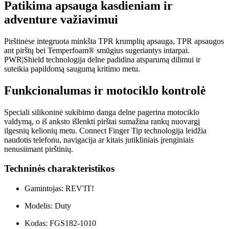
Patikima apsauga kasdieniam ir
adventure važiavimui
Pirštinėse integruota minkšta TPR krumplių apsauga, TPR apsaugos
ant pirštų bei Temperfoam® smūgius sugeriantys intarpai.
PWR|Shield technologija delne padidina atsparumą dilimui ir
suteikia papildomą saugumą kritimo metu.
Funkcionalumas ir motociklo kontrolė
Speciali silikoninė sukibimo danga delne pagerina motociklo
valdymą, o iš anksto išlenkti pirštai sumažina rankų nuovargį
ilgesnių kelionių metu. Connect Finger Tip technologija leidžia
naudotis telefonu, navigacija ar kitais jutikliniais įrenginiais
nenusiimant pirštinių.
Techninės charakteristikos
Gamintojas: REV'IT!
Modelis: Duty
Kodas: FGS182-1010