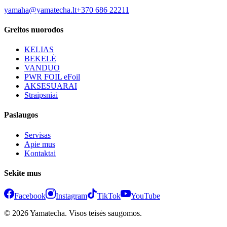
yamaha@yamatecha.lt
+370 686 22211
Greitos nuorodos
KELIAS
BEKELĖ
VANDUO
PWR FOIL eFoil
AKSESUARAI
Straipsniai
Paslaugos
Servisas
Apie mus
Kontaktai
Sekite mus
Facebook
Instagram
TikTok
YouTube
© 2026 Yamatecha. Visos teisės saugomos.