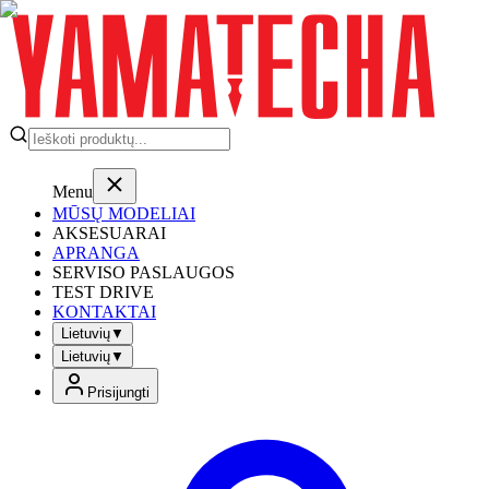
Menu
MŪSŲ MODELIAI
AKSESUARAI
APRANGA
SERVISO PASLAUGOS
TEST DRIVE
KONTAKTAI
Lietuvių
▼
Lietuvių
▼
Prisijungti