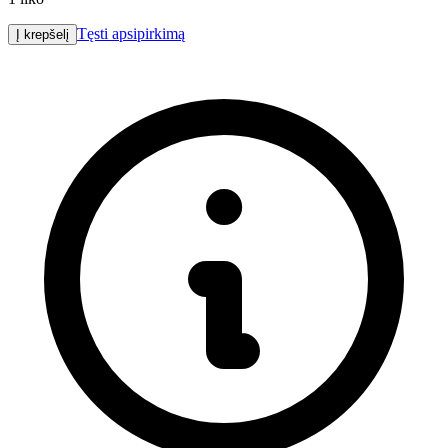
Tęsti apsipirkimą
Į krepšelį