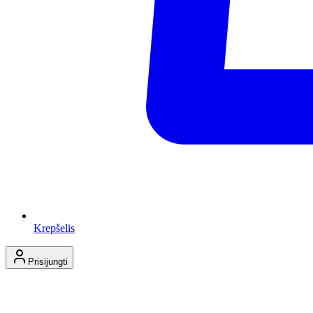
Krepšelis
Prisijungti