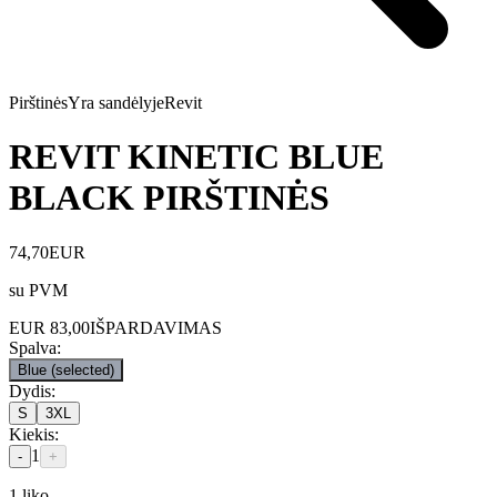
Pirštinės
Yra sandėlyje
Revit
REVIT KINETIC BLUE
BLACK PIRŠTINĖS
74,70
EUR
su PVM
EUR
83,00
IŠPARDAVIMAS
Spalva
:
Blue
(selected)
Dydis
:
S
3XL
Kiekis
:
1
-
+
1
liko