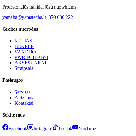
Profesionalūs įrankiai jūsų nuotykiams
yamaha@yamatecha.lt
+370 686 22211
Greitos nuorodos
KELIAS
BEKELĖ
VANDUO
PWR FOIL eFoil
AKSESUARAI
Straipsniai
Paslaugos
Servisas
Apie mus
Kontaktai
Sekite mus
Facebook
Instagram
TikTok
YouTube