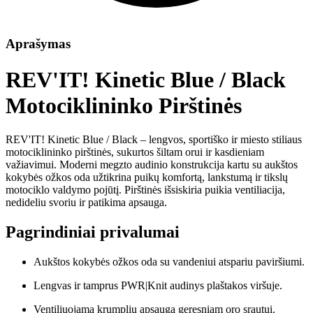
Aprašymas
REV'IT! Kinetic Blue / Black
Motociklininko Pirštinės
REV'IT! Kinetic Blue / Black – lengvos, sportiško ir miesto stiliaus
motociklininko pirštinės, sukurtos šiltam orui ir kasdieniam
važiavimui. Moderni megzto audinio konstrukcija kartu su aukštos
kokybės ožkos oda užtikrina puikų komfortą, lankstumą ir tikslų
motociklo valdymo pojūtį. Pirštinės išsiskiria puikia ventiliacija,
nedideliu svoriu ir patikima apsauga.
Pagrindiniai privalumai
Aukštos kokybės ožkos oda su vandeniui atspariu paviršiumi.
Lengvas ir tamprus PWR|Knit audinys plaštakos viršuje.
Ventiliuojama krumplių apsauga geresniam oro srautui.