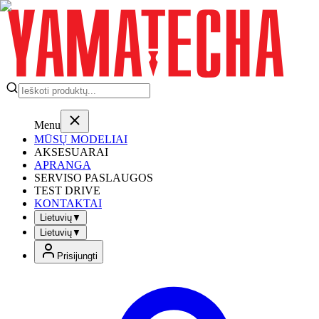
Menu
MŪSŲ MODELIAI
AKSESUARAI
APRANGA
SERVISO PASLAUGOS
TEST DRIVE
KONTAKTAI
Lietuvių
▼
Lietuvių
▼
Prisijungti