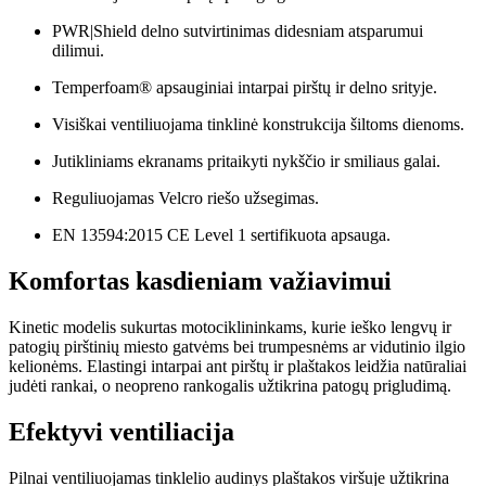
PWR|Shield delno sutvirtinimas didesniam atsparumui
dilimui.
Temperfoam® apsauginiai intarpai pirštų ir delno srityje.
Visiškai ventiliuojama tinklinė konstrukcija šiltoms dienoms.
Jutikliniams ekranams pritaikyti nykščio ir smiliaus galai.
Reguliuojamas Velcro riešo užsegimas.
EN 13594:2015 CE Level 1 sertifikuota apsauga.
Komfortas kasdieniam važiavimui
Kinetic modelis sukurtas motociklininkams, kurie ieško lengvų ir
patogių pirštinių miesto gatvėms bei trumpesnėms ar vidutinio ilgio
kelionėms. Elastingi intarpai ant pirštų ir plaštakos leidžia natūraliai
judėti rankai, o neopreno rankogalis užtikrina patogų prigludimą.
Efektyvi ventiliacija
Pilnai ventiliuojamas tinklelio audinys plaštakos viršuje užtikrina