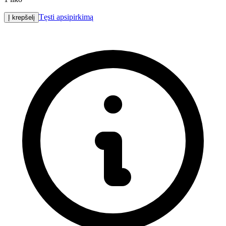
Tęsti apsipirkimą
Į krepšelį