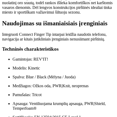
nuolatinį oro srautą, todėl rankos išlieka komfortiškos net karštomis
vasaros dienomis. Dėl lengvos konstrukcijos pirštinės idealiai tinka
miesto ir sportiškam važiavimui šiltuoju sezonu.
Naudojimas su išmaniaisiais įrenginiais
Integruoti Connect Finger Tip intarpai leidžia naudotis telefonu,
navigacija ar kitais jutikliniais įrenginiais nenusiimant pirštinių.
Techninės charakteristikos
Gamintojas: REV'IT!
Modelis: Kinetic
Spalva: Blue / Black (Mėlyna / Juoda)
Medžiagos: Ožkos oda, PWR|Knit, neoprenas
Pamušalas: Tricot
Apsauga: Ventiliuojama krumplių apsauga, PWR|Shield,
Temperfoam®