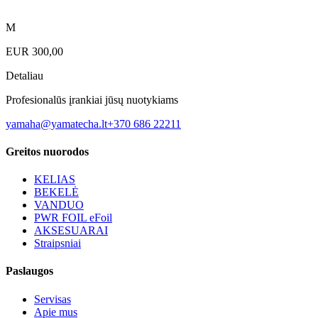
M
EUR
300,00
Detaliau
Profesionalūs įrankiai jūsų nuotykiams
yamaha@yamatecha.lt
+370 686 22211
Greitos nuorodos
KELIAS
BEKELĖ
VANDUO
PWR FOIL eFoil
AKSESUARAI
Straipsniai
Paslaugos
Servisas
Apie mus