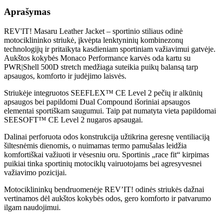
Aprašymas
REV'IT!
Masaru Leather Jacket – sportinio stiliaus odinė
motociklininko striukė, įkvėpta lenktyninių kombinezonų
technologijų ir pritaikyta kasdieniam sportiniam važiavimui gatvėje.
Aukštos kokybės Monaco Performance karvės oda kartu su
PWR|Shell 500D stretch medžiaga suteikia puikų balansą tarp
apsaugos, komforto ir judėjimo laisvės.
Striukėje integruotos SEEFLEX™ CE Level 2 pečių ir alkūnių
apsaugos bei papildomi Dual Compound išoriniai apsaugos
elementai sportiškam saugumui. Taip pat numatyta vieta papildomai
SEESOFT™ CE Level 2 nugaros apsaugai.
Dalinai perforuota odos konstrukcija užtikrina geresnę ventiliaciją
šiltesnėmis dienomis, o nuimamas termo pamušalas leidžia
komfortiškai važiuoti ir vėsesniu oru. Sportinis „race fit“ kirpimas
puikiai tinka sportinių motociklų vairuotojams bei agresyvesnei
važiavimo pozicijai.
Motociklininkų bendruomenėje REV’IT! odinės striukės dažnai
vertinamos dėl aukštos kokybės odos, gero komforto ir patvarumo
ilgam naudojimui.