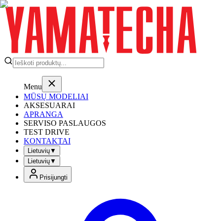
Menu
MŪSŲ MODELIAI
AKSESUARAI
APRANGA
SERVISO PASLAUGOS
TEST DRIVE
KONTAKTAI
Lietuvių
▼
Lietuvių
▼
Prisijungti