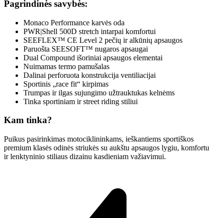
Pagrindinės savybės:
Monaco Performance karvės oda
PWR|Shell 500D stretch intarpai komfortui
SEEFLEX™ CE Level 2 pečių ir alkūnių apsaugos
Paruošta SEESOFT™ nugaros apsaugai
Dual Compound išoriniai apsaugos elementai
Nuimamas termo pamušalas
Dalinai perforuota konstrukcija ventiliacijai
Sportinis „race fit“ kirpimas
Trumpas ir ilgas sujungimo užtrauktukas kelnėms
Tinka sportiniam ir street riding stiliui
Kam tinka?
Puikus pasirinkimas motociklininkams, ieškantiems sportiškos
premium klasės odinės striukės su aukštu apsaugos lygiu, komfortu
ir lenktyninio stiliaus dizainu kasdieniam važiavimui.