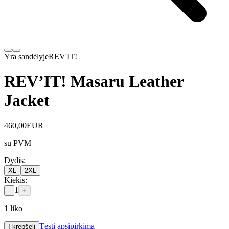
Yra sandėlyje
REV'IT!
REV’IT! Masaru Leather
Jacket
460,00
EUR
su PVM
Dydis
:
XL
2XL
Kiekis
:
1
-
+
1
liko
Tęsti apsipirkimą
Į krepšelį