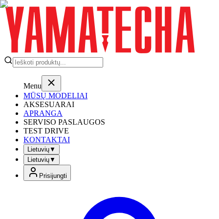
Menu
MŪSŲ MODELIAI
AKSESUARAI
APRANGA
SERVISO PASLAUGOS
TEST DRIVE
KONTAKTAI
Lietuvių
▼
Lietuvių
▼
Prisijungti