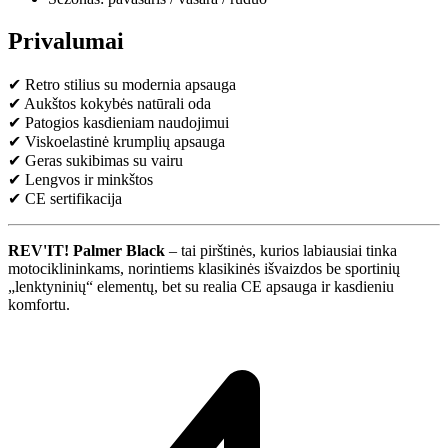
Privalumai
✔ Retro stilius su modernia apsauga
✔ Aukštos kokybės natūrali oda
✔ Patogios kasdieniam naudojimui
✔ Viskoelastinė krumplių apsauga
✔ Geras sukibimas su vairu
✔ Lengvos ir minkštos
✔ CE sertifikacija
REV'IT! Palmer Black
– tai pirštinės, kurios labiausiai tinka
motociklininkams, norintiems klasikinės išvaizdos be sportinių
„lenktyninių“ elementų, bet su realia CE apsauga ir kasdieniu
komfortu.