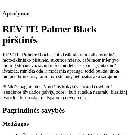
Aprašymas
REV'IT! Palmer Black
pirštinės
REV'IT! Palmer Black
– tai klasikinio retro stiliaus odinės
motociklininko pirštinės, sukurtos miesto, café racer ir lengvo
touring stiliaus važiavimui. Šis modelis išsiskiria „vintažine“
išvaizda, minkšta oda ir modernia apsauga, todėl puikiai tinka
motociklininkams, kurie nori stiliaus, bet neatsisako saugumo.
Pirštinės pagamintos iš aukštos kokybės „rusted cowhide“
(sendintos išvaizdos galvijų odos), kuri suteikia natūralų, klasikinį
įvaizdį ir kartu išlaiko atsparumą dėvėjimuisi.
Pagrindinės savybės
Medžiagos