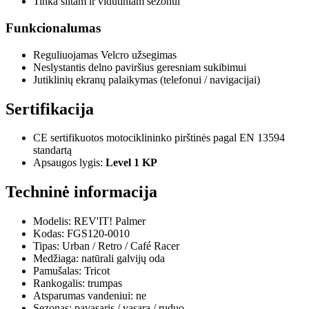
Tinka šiltam ir vidutiniam sezonui
Funkcionalumas
Reguliuojamas Velcro užsegimas
Neslystantis delno paviršius geresniam sukibimui
Jutiklinių ekranų palaikymas (telefonui / navigacijai)
Sertifikacija
CE sertifikuotos motociklininko pirštinės pagal EN 13594
standartą
Apsaugos lygis:
Level 1 KP
Techninė informacija
Modelis: REV'IT! Palmer
Kodas: FGS120-0010
Tipas: Urban / Retro / Café Racer
Medžiaga: natūrali galvijų oda
Pamušalas: Tricot
Rankogalis: trumpas
Atsparumas vandeniui: ne
Sezonas: pavasaris / vasara / ruduo