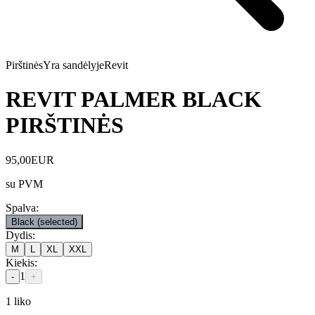
Pirštinės
Yra sandėlyje
Revit
REVIT PALMER BLACK
PIRŠTINĖS
95,00
EUR
su PVM
Spalva
:
Black
(selected)
Dydis
:
M
L
XL
XXL
Kiekis
:
1
-
+
1
liko