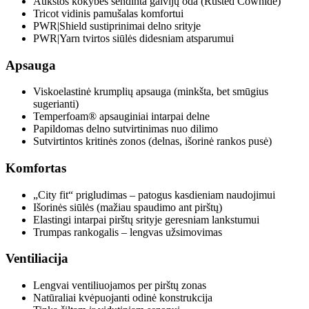
Aukštos kokybės sendinta galvijų oda (Rusted Cowhide)
Tricot vidinis pamušalas komfortui
PWR|Shield sustiprinimai delno srityje
PWR|Yarn tvirtos siūlės didesniam atsparumui
Apsauga
Viskoelastinė krumplių apsauga (minkšta, bet smūgius
sugerianti)
Temperfoam® apsauginiai intarpai delne
Papildomas delno sutvirtinimas nuo dilimo
Sutvirtintos kritinės zonos (delnas, išorinė rankos pusė)
Komfortas
„City fit“ prigludimas – patogus kasdieniam naudojimui
Išorinės siūlės (mažiau spaudimo ant pirštų)
Elastingi intarpai pirštų srityje geresniam lankstumui
Trumpas rankogalis – lengvas užsimovimas
Ventiliacija
Lengvai ventiliuojamos per pirštų zonas
Natūraliai kvėpuojanti odinė konstrukcija