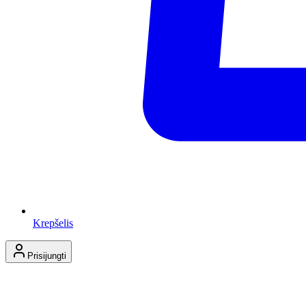
Krepšelis
Prisijungti