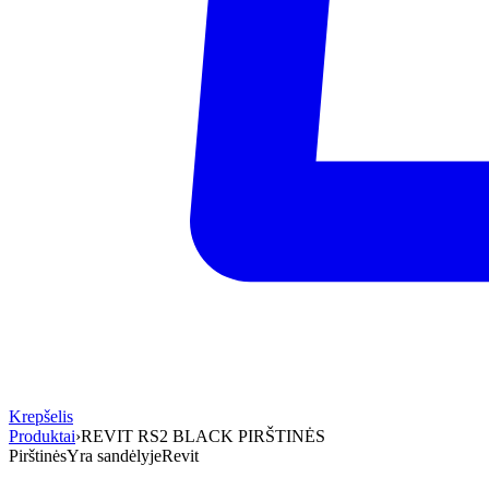
Krepšelis
Produktai
›
REVIT RS2 BLACK PIRŠTINĖS
Pirštinės
Yra sandėlyje
Revit