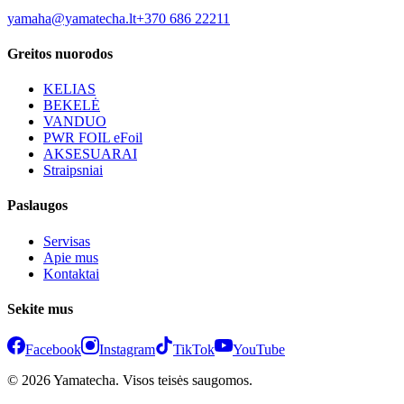
yamaha@yamatecha.lt
+370 686 22211
Greitos nuorodos
KELIAS
BEKELĖ
VANDUO
PWR FOIL eFoil
AKSESUARAI
Straipsniai
Paslaugos
Servisas
Apie mus
Kontaktai
Sekite mus
Facebook
Instagram
TikTok
YouTube
© 2026 Yamatecha. Visos teisės saugomos.