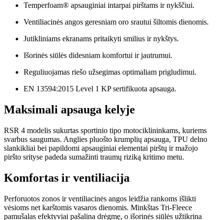
Temperfoam® apsauginiai intarpai pirštams ir nykščiui.
Ventiliacinės angos geresniam oro srautui šiltomis dienomis.
Jutikliniams ekranams pritaikyti smilius ir nykštys.
Išorinės siūlės didesniam komfortui ir jautrumui.
Reguliuojamas riešo užsegimas optimaliam prigludimui.
EN 13594:2015 Level 1 KP sertifikuota apsauga.
Maksimali apsauga kelyje
RSR 4 modelis sukurtas sportinio tipo motociklininkams, kuriems
svarbus saugumas. Anglies pluošto krumplių apsauga, TPU delno
slankikliai bei papildomi apsauginiai elementai pirštų ir mažojo
piršto srityse padeda sumažinti traumų riziką kritimo metu.
Komfortas ir ventiliacija
Perforuotos zonos ir ventiliacinės angos leidžia rankoms išlikti
vėsioms net karštomis vasaros dienomis. Minkštas Tri-Fleece
pamušalas efektyviai pašalina drėgmę, o išorinės siūlės užtikrina