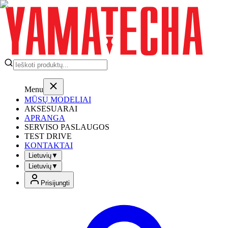
Menu
MŪSŲ MODELIAI
AKSESUARAI
APRANGA
SERVISO PASLAUGOS
TEST DRIVE
KONTAKTAI
Lietuvių
▼
Lietuvių
▼
Prisijungti