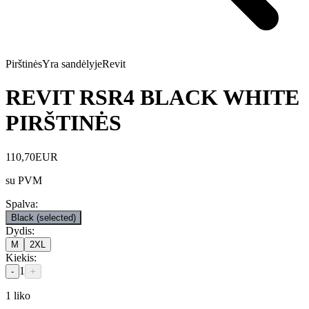
Pirštinės
Yra sandėlyje
Revit
REVIT RSR4 BLACK WHITE
PIRŠTINĖS
110,70
EUR
su PVM
Spalva
:
Black
(selected)
Dydis
:
M
2XL
Kiekis
:
1
-
+
1
liko