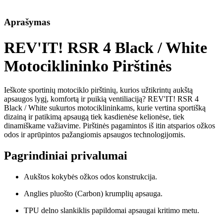
Aprašymas
REV'IT! RSR 4 Black / White
Motociklininko Pirštinės
Ieškote sportinių motociklo pirštinių, kurios užtikrintų aukštą
apsaugos lygį, komfortą ir puikią ventiliaciją? REV'IT! RSR 4
Black / White sukurtos motociklininkams, kurie vertina sportišką
dizainą ir patikimą apsaugą tiek kasdienėse kelionėse, tiek
dinamiškame važiavime. Pirštinės pagamintos iš itin atsparios ožkos
odos ir aprūpintos pažangiomis apsaugos technologijomis.
Pagrindiniai privalumai
Aukštos kokybės ožkos odos konstrukcija.
Anglies pluošto (Carbon) krumplių apsauga.
TPU delno slankiklis papildomai apsaugai kritimo metu.