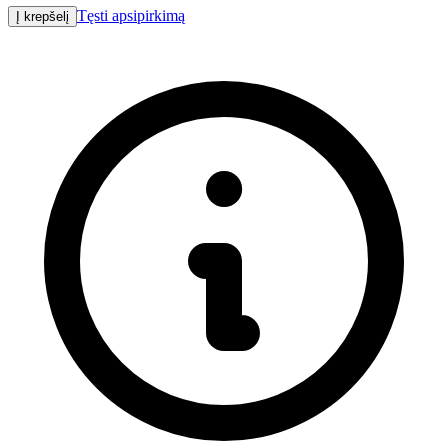
Tęsti apsipirkimą
Į krepšelį