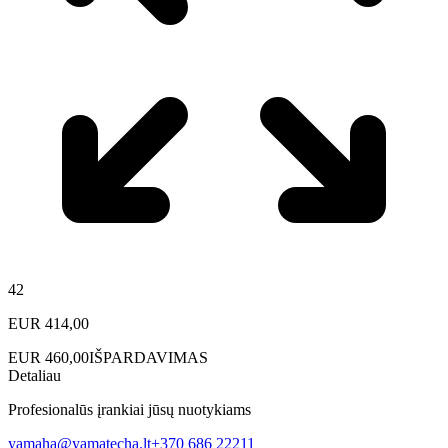
42
EUR
414,00
EUR
460,00
IŠPARDAVIMAS
Detaliau
Profesionalūs įrankiai jūsų nuotykiams
yamaha@yamatecha.lt
+370 686 22211