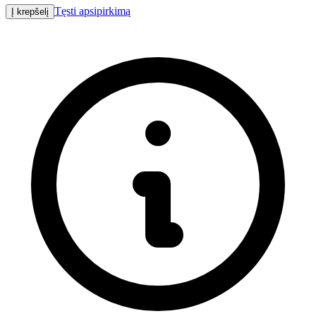
Tęsti apsipirkimą
Į krepšelį