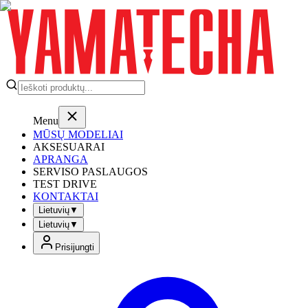
Menu
MŪSŲ MODELIAI
AKSESUARAI
APRANGA
SERVISO PASLAUGOS
TEST DRIVE
KONTAKTAI
Lietuvių
▼
Lietuvių
▼
Prisijungti