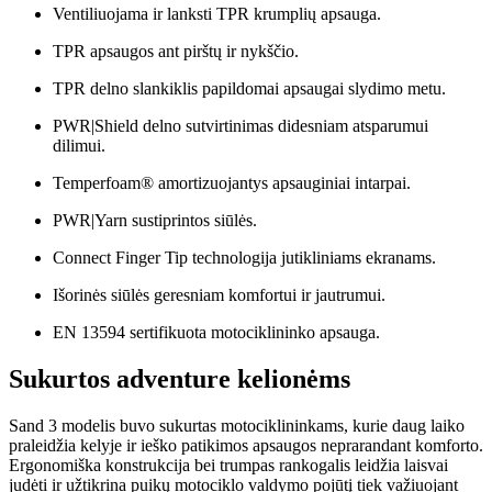
Ventiliuojama ir lanksti TPR krumplių apsauga.
TPR apsaugos ant pirštų ir nykščio.
TPR delno slankiklis papildomai apsaugai slydimo metu.
PWR|Shield delno sutvirtinimas didesniam atsparumui
dilimui.
Temperfoam® amortizuojantys apsauginiai intarpai.
PWR|Yarn sustiprintos siūlės.
Connect Finger Tip technologija jutikliniams ekranams.
Išorinės siūlės geresniam komfortui ir jautrumui.
EN 13594 sertifikuota motociklininko apsauga.
Sukurtos adventure kelionėms
Sand 3 modelis buvo sukurtas motociklininkams, kurie daug laiko
praleidžia kelyje ir ieško patikimos apsaugos neprarandant komforto.
Ergonomiška konstrukcija bei trumpas rankogalis leidžia laisvai
judėti ir užtikrina puikų motociklo valdymo pojūtį tiek važiuojant