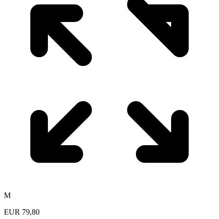
M
EUR
79,80