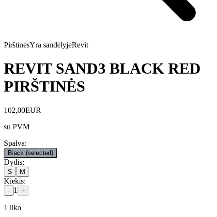
Pirštinės
Yra sandėlyje
Revit
REVIT SAND3 BLACK RED
PIRŠTINĖS
102,00
EUR
su PVM
Spalva
:
Black
(selected)
Dydis
:
S
M
Kiekis
:
1
-
+
1
liko