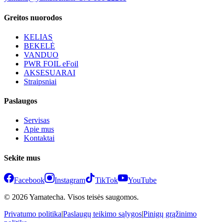
Greitos nuorodos
KELIAS
BEKELĖ
VANDUO
PWR FOIL eFoil
AKSESUARAI
Straipsniai
Paslaugos
Servisas
Apie mus
Kontaktai
Sekite mus
Facebook
Instagram
TikTok
YouTube
© 2026 Yamatecha. Visos teisės saugomos.
Privatumo politika
|
Paslaugų teikimo sąlygos
|
Pinigų grąžinimo