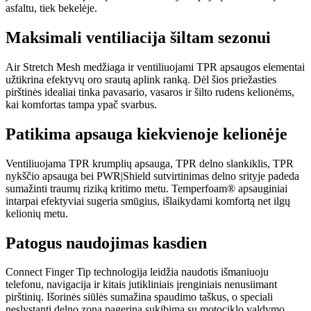
asfaltu, tiek bekelėje.
Maksimali ventiliacija šiltam sezonui
Air Stretch Mesh medžiaga ir ventiliuojami TPR apsaugos elementai
užtikrina efektyvų oro srautą aplink ranką. Dėl šios priežasties
pirštinės idealiai tinka pavasario, vasaros ir šilto rudens kelionėms,
kai komfortas tampa ypač svarbus.
Patikima apsauga kiekvienoje kelionėje
Ventiliuojama TPR krumplių apsauga, TPR delno slankiklis, TPR
nykščio apsauga bei PWR|Shield sutvirtinimas delno srityje padeda
sumažinti traumų riziką kritimo metu. Temperfoam® apsauginiai
intarpai efektyviai sugeria smūgius, išlaikydami komfortą net ilgų
kelionių metu.
Patogus naudojimas kasdien
Connect Finger Tip technologija leidžia naudotis išmaniuoju
telefonu, navigacija ir kitais jutikliniais įrenginiais nenusiimant
pirštinių. Išorinės siūlės sumažina spaudimo taškus, o speciali
neslystanti delno zona pagerina sukibimą su motociklo valdymo