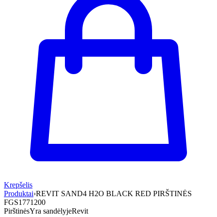
Krepšelis
Produktai
›
REVIT SAND4 H2O BLACK RED PIRŠTINĖS
FGS1771200
Pirštinės
Yra sandėlyje
Revit