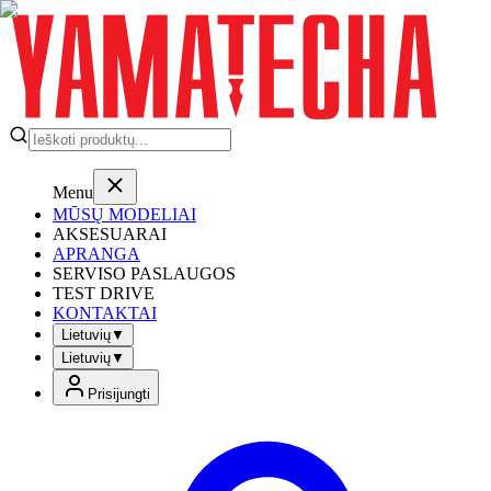
Menu
MŪSŲ MODELIAI
AKSESUARAI
APRANGA
SERVISO PASLAUGOS
TEST DRIVE
KONTAKTAI
Lietuvių
▼
Lietuvių
▼
Prisijungti