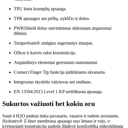
TPU kieta krumplių apsauga.
TPR apsaugos ant pirštų, nykščio ir delno.
PWR|Shield delno sutvirtinimas didesniam atsparumui
dilimui.
Temperfoam® smūgius sugeriantys intarpai.
Ožkos ir karvės odos konstrukcija.
Atspindintys elementai geresniam matomumui.
Connect Finger Tip funkcija jutikliniams ekranams.
Integruotas skydelio valytuvas ant smiliaus.
EN 13594:2015 Level 1 KP sertifikuota apsauga.
Sukurtos važiuoti bet kokiu oru
Sand 4 H2O puikiai tinka pavasario, vasaros ir rudens sezonams.
Hydratex® Z-liner membrana apsaugo nuo lietaus ir vėjo, o
kvėpuojanti konstrukcija padeda išlaikyti komfortišką mikroklimatą