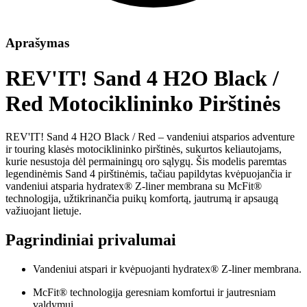
Aprašymas
REV'IT! Sand 4 H2O Black /
Red Motociklininko Pirštinės
REV'IT! Sand 4 H2O Black / Red – vandeniui atsparios adventure
ir touring klasės motociklininko pirštinės, sukurtos keliautojams,
kurie nesustoja dėl permainingų oro sąlygų. Šis modelis paremtas
legendinėmis Sand 4 pirštinėmis, tačiau papildytas kvėpuojančia ir
vandeniui atsparia hydratex® Z-liner membrana su McFit®
technologija, užtikrinančia puikų komfortą, jautrumą ir apsaugą
važiuojant lietuje.
Pagrindiniai privalumai
Vandeniui atspari ir kvėpuojanti hydratex® Z-liner membrana.
McFit® technologija geresniam komfortui ir jautresniam
valdymui.