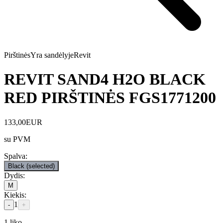
Pirštinės
Yra sandėlyje
Revit
REVIT SAND4 H2O BLACK
RED PIRŠTINĖS FGS1771200
133,00
EUR
su PVM
Spalva
:
Black
(selected)
Dydis
:
M
Kiekis
:
1
-
+
1
liko