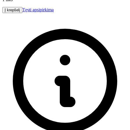
Tęsti apsipirkimą
Į krepšelį