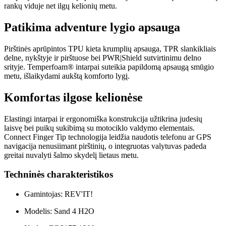
rankų viduje net ilgų kelionių metu.
Patikima adventure lygio apsauga
Pirštinės aprūpintos TPU kieta krumplių apsauga, TPR slankikliais
delne, nykštyje ir pirštuose bei PWR|Shield sutvirtinimu delno
srityje. Temperfoam® intarpai suteikia papildomą apsaugą smūgio
metu, išlaikydami aukštą komforto lygį.
Komfortas ilgose kelionėse
Elastingi intarpai ir ergonomiška konstrukcija užtikrina judesių
laisvę bei puikų sukibimą su motociklo valdymo elementais.
Connect Finger Tip technologija leidžia naudotis telefonu ar GPS
navigacija nenusiimant pirštinių, o integruotas valytuvas padeda
greitai nuvalyti šalmo skydelį lietaus metu.
Techninės charakteristikos
Gamintojas: REV'IT!
Modelis: Sand 4 H2O