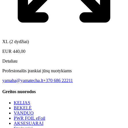
XL (2 dydžiai)
EUR
440,00
Detaliau
Profesionalūs įrankiai jūsų nuotykiams
yamaha@yamatecha.lt
+370 686 22211
Greitos nuorodos
KELIAS
BEKELĖ
VANDUO
PWR FOIL eFoil
AKSESUARAI