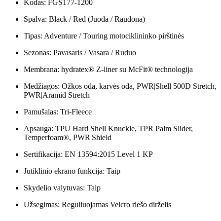
Kodas: FGS177-1200
Spalva: Black / Red (Juoda / Raudona)
Tipas: Adventure / Touring motociklininko pirštinės
Sezonas: Pavasaris / Vasara / Ruduo
Membrana: hydratex® Z-liner su McFit® technologija
Medžiagos: Ožkos oda, karvės oda, PWR|Shell 500D Stretch,
PWR|Aramid Stretch
Pamušalas: Tri-Fleece
Apsauga: TPU Hard Shell Knuckle, TPR Palm Slider,
Temperfoam®, PWR|Shield
Sertifikacija: EN 13594:2015 Level 1 KP
Jutiklinio ekrano funkcija: Taip
Skydelio valytuvas: Taip
Užsegimas: Reguliuojamas Velcro riešo dirželis