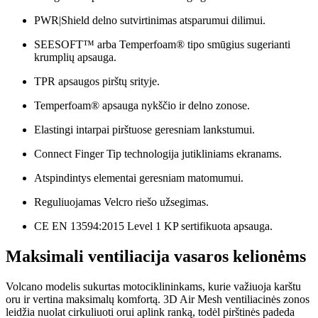
PWR|Shield delno sutvirtinimas atsparumui dilimui.
SEESOFT™ arba Temperfoam® tipo smūgius sugerianti
krumplių apsauga.
TPR apsaugos pirštų srityje.
Temperfoam® apsauga nykščio ir delno zonose.
Elastingi intarpai pirštuose geresniam lankstumui.
Connect Finger Tip technologija jutikliniams ekranams.
Atspindintys elementai geresniam matomumui.
Reguliuojamas Velcro riešo užsegimas.
CE EN 13594:2015 Level 1 KP sertifikuota apsauga.
Maksimali ventiliacija vasaros kelionėms
Volcano modelis sukurtas motociklininkams, kurie važiuoja karštu
oru ir vertina maksimalų komfortą. 3D Air Mesh ventiliacinės zonos
leidžia nuolat cirkuliuoti orui aplink ranką, todėl pirštinės padeda