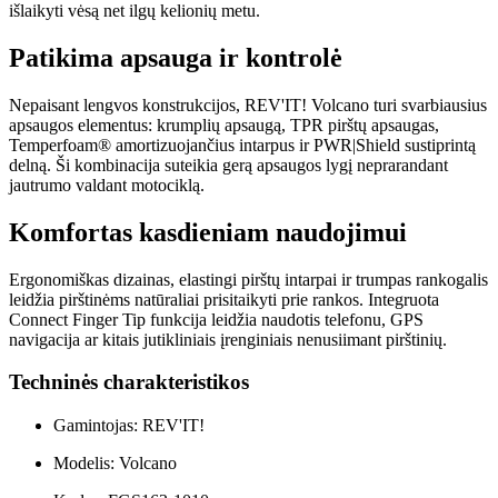
išlaikyti vėsą net ilgų kelionių metu.
Patikima apsauga ir kontrolė
Nepaisant lengvos konstrukcijos, REV'IT! Volcano turi svarbiausius
apsaugos elementus: krumplių apsaugą, TPR pirštų apsaugas,
Temperfoam® amortizuojančius intarpus ir PWR|Shield sustiprintą
delną. Ši kombinacija suteikia gerą apsaugos lygį neprarandant
jautrumo valdant motociklą.
Komfortas kasdieniam naudojimui
Ergonomiškas dizainas, elastingi pirštų intarpai ir trumpas rankogalis
leidžia pirštinėms natūraliai prisitaikyti prie rankos. Integruota
Connect Finger Tip funkcija leidžia naudotis telefonu, GPS
navigacija ar kitais jutikliniais įrenginiais nenusiimant pirštinių.
Techninės charakteristikos
Gamintojas: REV'IT!
Modelis: Volcano