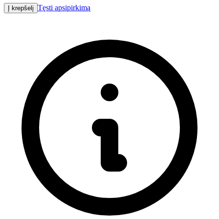
Tęsti apsipirkimą
Į krepšelį