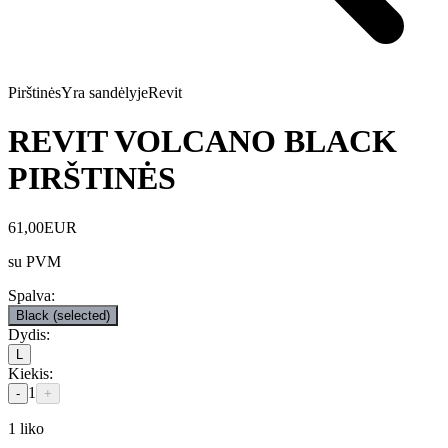
Pirštinės
Yra sandėlyje
Revit
REVIT VOLCANO BLACK
PIRŠTINĖS
61,00
EUR
su PVM
Spalva
:
Black
(selected)
Dydis
:
L
Kiekis
:
1
-
+
1
liko