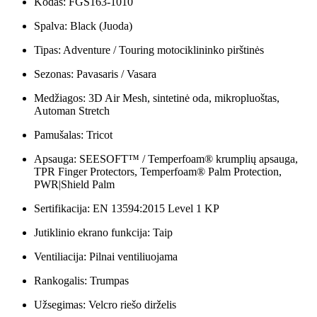
Kodas: FGS163-1010
Spalva: Black (Juoda)
Tipas: Adventure / Touring motociklininko pirštinės
Sezonas: Pavasaris / Vasara
Medžiagos: 3D Air Mesh, sintetinė oda, mikropluoštas,
Automan Stretch
Pamušalas: Tricot
Apsauga: SEESOFT™ / Temperfoam® krumplių apsauga,
TPR Finger Protectors, Temperfoam® Palm Protection,
PWR|Shield Palm
Sertifikacija: EN 13594:2015 Level 1 KP
Jutiklinio ekrano funkcija: Taip
Ventiliacija: Pilnai ventiliuojama
Rankogalis: Trumpas
Užsegimas: Velcro riešo dirželis