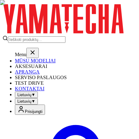
Menu
MŪSŲ MODELIAI
AKSESUARAI
APRANGA
SERVISO PASLAUGOS
TEST DRIVE
KONTAKTAI
Lietuvių
▼
Lietuvių
▼
Prisijungti