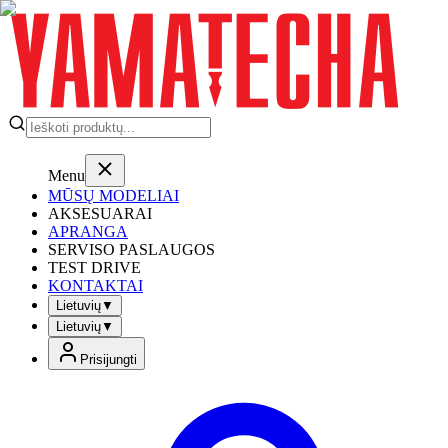
Menu
MŪSŲ MODELIAI
AKSESUARAI
APRANGA
SERVISO PASLAUGOS
TEST DRIVE
KONTAKTAI
Lietuvių
▼
Lietuvių
▼
Prisijungti