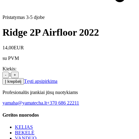
Pristatymas 3-5 d
jobe
Ridge 2P Airfloor 2022
14,00
EUR
su PVM
Kiekis
:
1
-
+
Tęsti apsipirkimą
Į krepšelį
Profesionalūs įrankiai jūsų nuotykiams
yamaha@yamatecha.lt
+370 686 22211
Greitos nuorodos
KELIAS
BEKELĖ
VANDUO