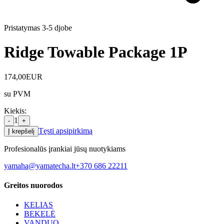
Pristatymas 3-5 d
jobe
Ridge Towable Package 1P
174,00
EUR
su PVM
Kiekis
:
1
-
+
Tęsti apsipirkimą
Į krepšelį
Profesionalūs įrankiai jūsų nuotykiams
yamaha@yamatecha.lt
+370 686 22211
Greitos nuorodos
KELIAS
BEKELĖ
VANDUO