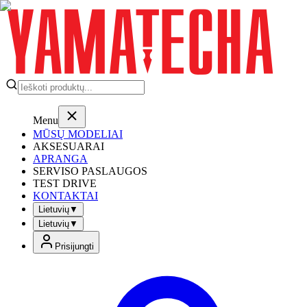
Menu
MŪSŲ MODELIAI
AKSESUARAI
APRANGA
SERVISO PASLAUGOS
TEST DRIVE
KONTAKTAI
Lietuvių
▼
Lietuvių
▼
Prisijungti