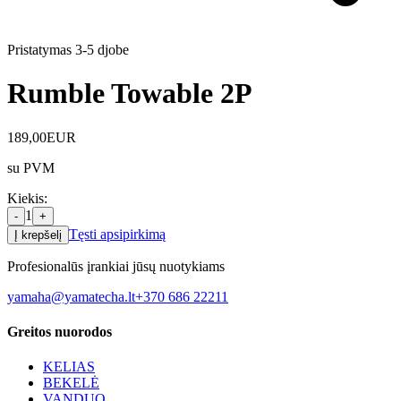
Pristatymas 3-5 d
jobe
Rumble Towable 2P
189,00
EUR
su PVM
Kiekis
:
1
-
+
Tęsti apsipirkimą
Į krepšelį
Profesionalūs įrankiai jūsų nuotykiams
yamaha@yamatecha.lt
+370 686 22211
Greitos nuorodos
KELIAS
BEKELĖ
VANDUO