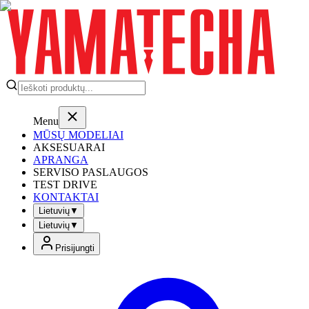
Menu
MŪSŲ MODELIAI
AKSESUARAI
APRANGA
SERVISO PASLAUGOS
TEST DRIVE
KONTAKTAI
Lietuvių
▼
Lietuvių
▼
Prisijungti