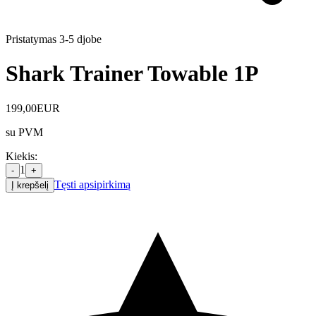
Pristatymas 3-5 d
jobe
Shark Trainer Towable 1P
199,00
EUR
su PVM
Kiekis
:
1
-
+
Tęsti apsipirkimą
Į krepšelį