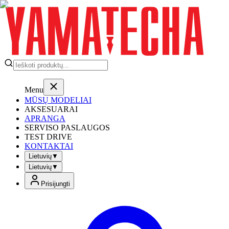
Menu
MŪSŲ MODELIAI
AKSESUARAI
APRANGA
SERVISO PASLAUGOS
TEST DRIVE
KONTAKTAI
Lietuvių
▼
Lietuvių
▼
Prisijungti