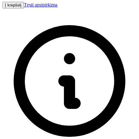
Tęsti apsipirkimą
Į krepšelį