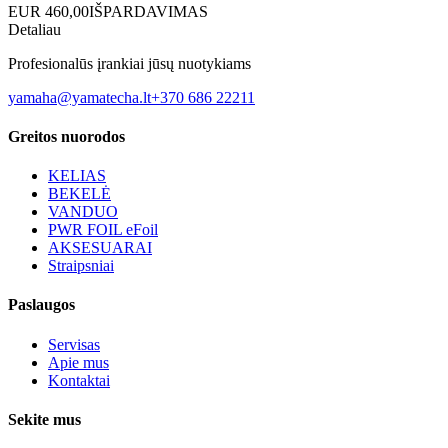
EUR
460,00
IŠPARDAVIMAS
Detaliau
Profesionalūs įrankiai jūsų nuotykiams
yamaha@yamatecha.lt
+370 686 22211
Greitos nuorodos
KELIAS
BEKELĖ
VANDUO
PWR FOIL eFoil
AKSESUARAI
Straipsniai
Paslaugos
Servisas
Apie mus
Kontaktai
Sekite mus