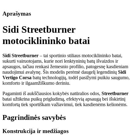
Aprašymas
Sidi Streetburner
motociklininko batai
Sidi Streetburner
– tai sportinio stiliaus motociklininko batai,
sukurti vairuotojams, kurie nori lenktyninių batų išvaizdos ir
apsaugos, tačiau renkasi žemesnio profilio, patogesnę kasdieniam
naudojimui avalynę. Šis modelis perėmė daugelį legendinių
Sidi
Vertigo Corsa
batų technologijų, todėl pasižymi puikiu saugumo,
komforto ir ilgaamžiškumo deriniu.
Pagaminti iš aukščiausios kokybės natūralios odos,
Streetburner
batai užtikrina puikų prigludimą, efektyvią apsaugą bei išskirtinį
komfortą tiek sportiškam važiavimui, tiek kasdienėms kelionėms.
Pagrindinės savybės
Konstrukcija ir medžiagos