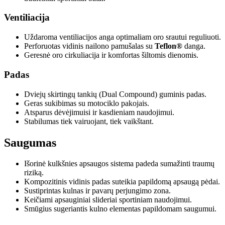
Ventiliacija
Uždaroma ventiliacijos anga optimaliam oro srautui reguliuoti.
Perforuotas vidinis nailono pamušalas su
Teflon®
danga.
Geresnė oro cirkuliacija ir komfortas šiltomis dienomis.
Padas
Dviejų skirtingų tankių (Dual Compound) guminis padas.
Geras sukibimas su motociklo pakojais.
Atsparus dėvėjimuisi ir kasdieniam naudojimui.
Stabilumas tiek vairuojant, tiek vaikštant.
Saugumas
Išorinė kulkšnies apsaugos sistema padeda sumažinti traumų
riziką.
Kompozitinis vidinis padas suteikia papildomą apsaugą pėdai.
Sustiprintas kulnas ir pavarų perjungimo zona.
Keičiami apsauginiai slideriai sportiniam naudojimui.
Smūgius sugeriantis kulno elementas papildomam saugumui.