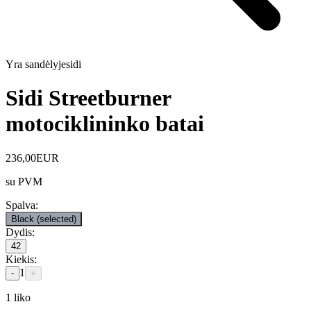
Yra sandėlyje
sidi
Sidi Streetburner
motociklininko batai
236,00
EUR
su PVM
Spalva
:
Black
(selected)
Dydis
:
42
Kiekis
:
1
-
+
1
liko