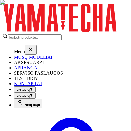
Menu
MŪSŲ MODELIAI
AKSESUARAI
APRANGA
SERVISO PASLAUGOS
TEST DRIVE
KONTAKTAI
Lietuvių
▼
Lietuvių
▼
Prisijungti