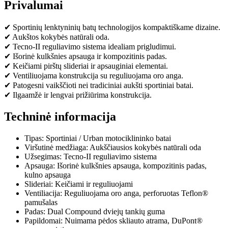
Privalumai
✔ Sportinių lenktyninių batų technologijos kompaktiškame dizaine.
✔ Aukštos kokybės natūrali oda.
✔ Tecno-II reguliavimo sistema idealiam prigludimui.
✔ Išorinė kulkšnies apsauga ir kompozitinis padas.
✔ Keičiami pirštų slideriai ir apsauginiai elementai.
✔ Ventiliuojama konstrukcija su reguliuojama oro anga.
✔ Patogesni vaikščioti nei tradiciniai aukšti sportiniai batai.
✔ Ilgaamžė ir lengvai prižiūrima konstrukcija.
Techninė informacija
Tipas: Sportiniai / Urban motociklininko batai
Viršutinė medžiaga: Aukščiausios kokybės natūrali oda
Užsegimas: Tecno-II reguliavimo sistema
Apsauga: Išorinė kulkšnies apsauga, kompozitinis padas,
kulno apsauga
Slideriai: Keičiami ir reguliuojami
Ventiliacija: Reguliuojama oro anga, perforuotas Teflon®
pamušalas
Padas: Dual Compound dviejų tankių guma
Papildomai: Nuimama pėdos skliauto atrama, DuPont®