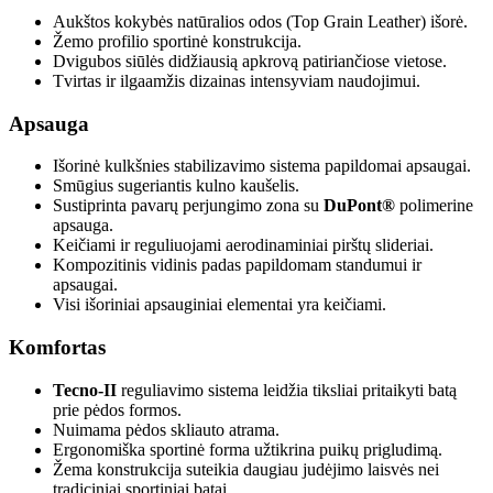
Aukštos kokybės natūralios odos (Top Grain Leather) išorė.
Žemo profilio sportinė konstrukcija.
Dvigubos siūlės didžiausią apkrovą patiriančiose vietose.
Tvirtas ir ilgaamžis dizainas intensyviam naudojimui.
Apsauga
Išorinė kulkšnies stabilizavimo sistema papildomai apsaugai.
Smūgius sugeriantis kulno kaušelis.
Sustiprinta pavarų perjungimo zona su
DuPont®
polimerine
apsauga.
Keičiami ir reguliuojami aerodinaminiai pirštų slideriai.
Kompozitinis vidinis padas papildomam standumui ir
apsaugai.
Visi išoriniai apsauginiai elementai yra keičiami.
Komfortas
Tecno-II
reguliavimo sistema leidžia tiksliai pritaikyti batą
prie pėdos formos.
Nuimama pėdos skliauto atrama.
Ergonomiška sportinė forma užtikrina puikų prigludimą.
Žema konstrukcija suteikia daugiau judėjimo laisvės nei
tradiciniai sportiniai batai.