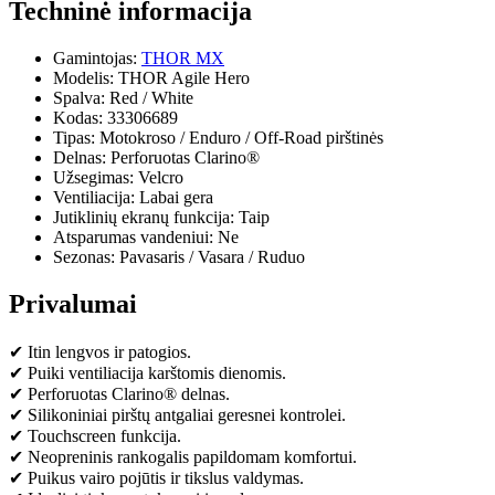
Techninė informacija
Gamintojas:
THOR MX
Modelis: THOR Agile Hero
Spalva: Red / White
Kodas: 33306689
Tipas: Motokroso / Enduro / Off-Road pirštinės
Delnas: Perforuotas Clarino®
Užsegimas: Velcro
Ventiliacija: Labai gera
Jutiklinių ekranų funkcija: Taip
Atsparumas vandeniui: Ne
Sezonas: Pavasaris / Vasara / Ruduo
Privalumai
✔ Itin lengvos ir patogios.
✔ Puiki ventiliacija karštomis dienomis.
✔ Perforuotas Clarino® delnas.
✔ Silikoniniai pirštų antgaliai geresnei kontrolei.
✔ Touchscreen funkcija.
✔ Neopreninis rankogalis papildomam komfortui.
✔ Puikus vairo pojūtis ir tikslus valdymas.