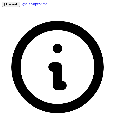
Tęsti apsipirkimą
Į krepšelį