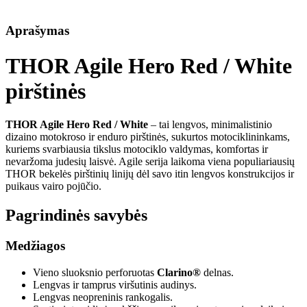
Aprašymas
THOR Agile Hero Red / White
pirštinės
THOR Agile Hero Red / White
– tai lengvos, minimalistinio
dizaino motokroso ir enduro pirštinės, sukurtos motociklininkams,
kuriems svarbiausia tikslus motociklo valdymas, komfortas ir
nevaržoma judesių laisvė. Agile serija laikoma viena populiariausių
THOR bekelės pirštinių linijų dėl savo itin lengvos konstrukcijos ir
puikaus vairo pojūčio.
Pagrindinės savybės
Medžiagos
Vieno sluoksnio perforuotas
Clarino®
delnas.
Lengvas ir tamprus viršutinis audinys.
Lengvas neopreninis rankogalis.