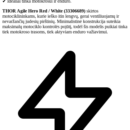
✔ Idealiai tinka motokrosui ir enduro.
THOR Agile Hero Red / White (33306689)
skirtos
motociklininkams, kurie ieško itin lengvų, gerai ventiliuojamų ir
nevaržančių judesių pirštinių. Minimalistinė konstrukcija suteikia
maksimalų motociklo kontrolės pojūtį, todėl šis modelis puikiai tinka
tiek motokroso trasoms, tiek aktyviam enduro važiavimui.