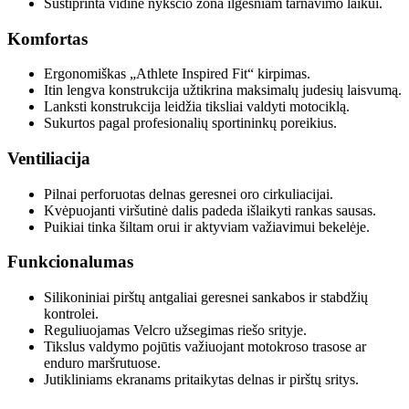
Sustiprinta vidinė nykščio zona ilgesniam tarnavimo laikui.
Komfortas
Ergonomiškas „Athlete Inspired Fit“ kirpimas.
Itin lengva konstrukcija užtikrina maksimalų judesių laisvumą.
Lanksti konstrukcija leidžia tiksliai valdyti motociklą.
Sukurtos pagal profesionalių sportininkų poreikius.
Ventiliacija
Pilnai perforuotas delnas geresnei oro cirkuliacijai.
Kvėpuojanti viršutinė dalis padeda išlaikyti rankas sausas.
Puikiai tinka šiltam orui ir aktyviam važiavimui bekelėje.
Funkcionalumas
Silikoniniai pirštų antgaliai geresnei sankabos ir stabdžių
kontrolei.
Reguliuojamas Velcro užsegimas riešo srityje.
Tikslus valdymo pojūtis važiuojant motokroso trasose ar
enduro maršrutuose.
Jutikliniams ekranams pritaikytas delnas ir pirštų sritys.