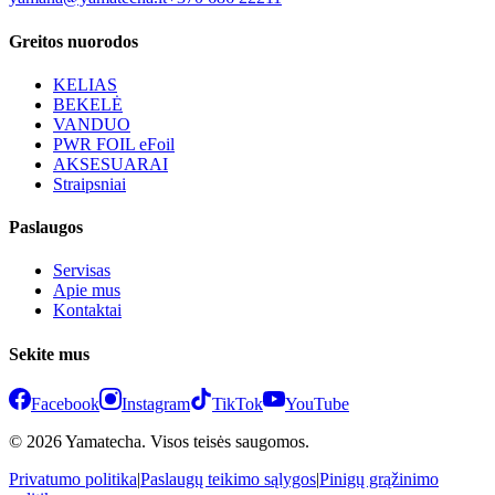
Greitos nuorodos
KELIAS
BEKELĖ
VANDUO
PWR FOIL eFoil
AKSESUARAI
Straipsniai
Paslaugos
Servisas
Apie mus
Kontaktai
Sekite mus
Facebook
Instagram
TikTok
YouTube
© 2026 Yamatecha. Visos teisės saugomos.
Privatumo politika
|
Paslaugų teikimo sąlygos
|
Pinigų grąžinimo