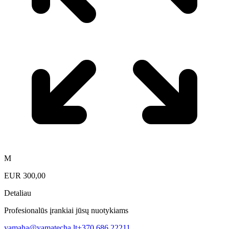
M
EUR
300,00
Detaliau
Profesionalūs įrankiai jūsų nuotykiams
yamaha@yamatecha.lt
+370 686 22211