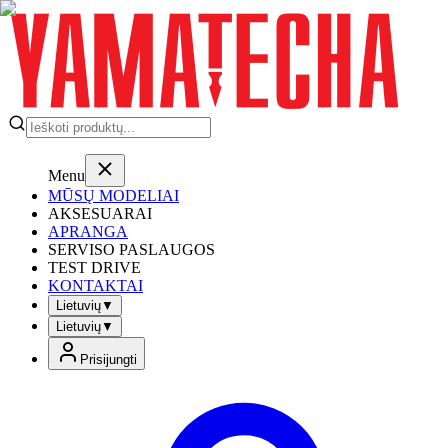
Menu
MŪSŲ MODELIAI
AKSESUARAI
APRANGA
SERVISO PASLAUGOS
TEST DRIVE
KONTAKTAI
Lietuvių
▼
Lietuvių
▼
Prisijungti