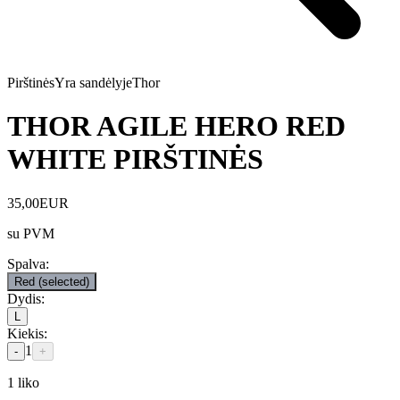
Pirštinės
Yra sandėlyje
Thor
THOR AGILE HERO RED
WHITE PIRŠTINĖS
35,00
EUR
su PVM
Spalva
:
Red
(selected)
Dydis
:
L
Kiekis
:
1
-
+
1
liko