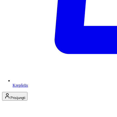
Krepšelis
Prisijungti