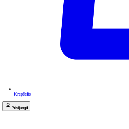
Krepšelis
Prisijungti