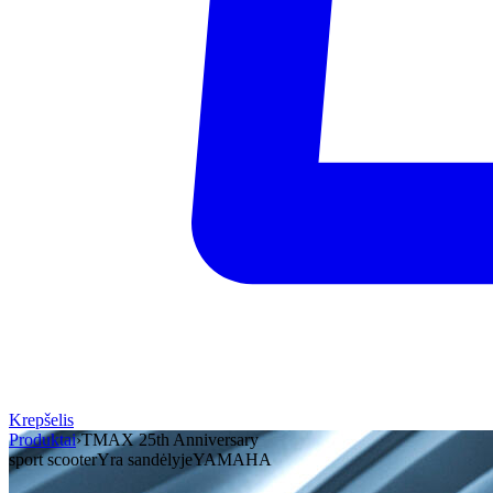
Krepšelis
Produktai
›
TMAX 25th Anniversary
sport scooter
Yra sandėlyje
YAMAHA