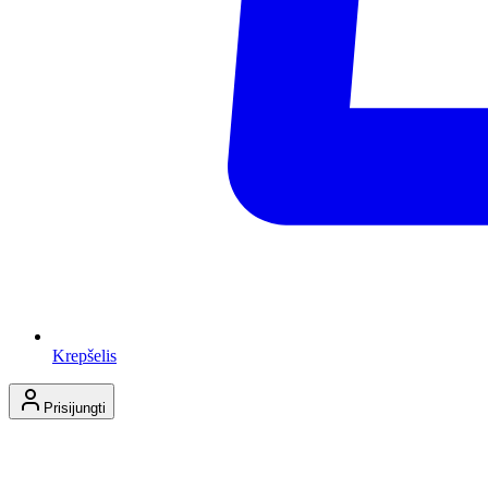
Krepšelis
Prisijungti