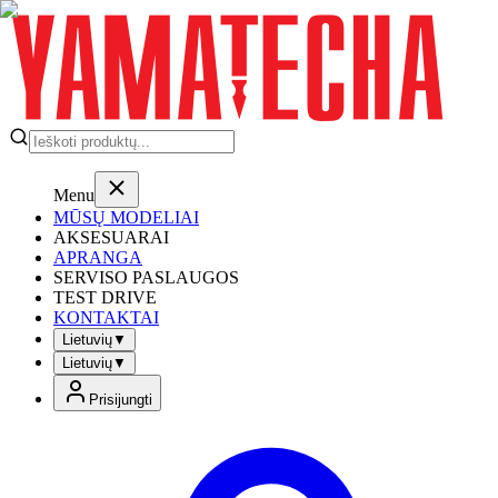
Menu
MŪSŲ MODELIAI
AKSESUARAI
APRANGA
SERVISO PASLAUGOS
TEST DRIVE
KONTAKTAI
Lietuvių
▼
Lietuvių
▼
Prisijungti