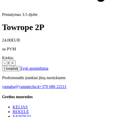
Pristatymas 3-5 d
jobe
Towrope 2P
24,00
EUR
su PVM
Kiekis
:
1
-
+
Tęsti apsipirkimą
Į krepšelį
Profesionalūs įrankiai jūsų nuotykiams
yamaha@yamatecha.lt
+370 686 22211
Greitos nuorodos
KELIAS
BEKELĖ
VANDUO