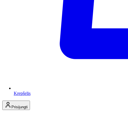
Krepšelis
Prisijungti