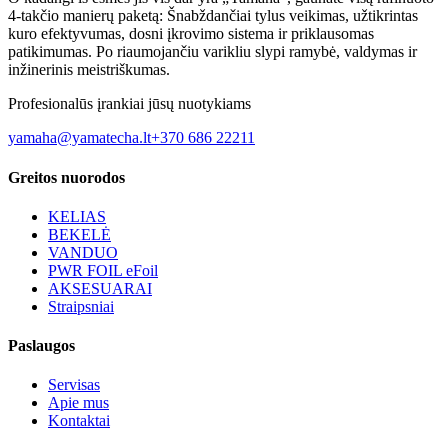
4-takčio manierų paketą: Šnabždančiai tylus veikimas, užtikrintas
kuro efektyvumas, dosni įkrovimo sistema ir priklausomas
patikimumas. Po riaumojančiu varikliu slypi ramybė, valdymas ir
inžinerinis meistriškumas.
Profesionalūs įrankiai jūsų nuotykiams
yamaha@yamatecha.lt
+370 686 22211
Greitos nuorodos
KELIAS
BEKELĖ
VANDUO
PWR FOIL eFoil
AKSESUARAI
Straipsniai
Paslaugos
Servisas
Apie mus
Kontaktai