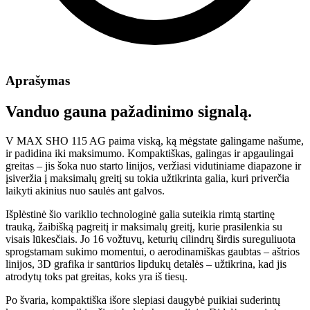
Aprašymas
Vanduo gauna pažadinimo signalą.
V MAX SHO 115 AG paima viską, ką mėgstate galingame našume,
ir padidina iki maksimumo. Kompaktiškas, galingas ir apgaulingai
greitas – jis šoka nuo starto linijos, veržiasi vidutiniame diapazone ir
įsiveržia į maksimalų greitį su tokia užtikrinta galia, kuri priverčia
laikyti akinius nuo saulės ant galvos.
Išplėstinė šio variklio technologinė galia suteikia rimtą startinę
trauką, žaibišką pagreitį ir maksimalų greitį, kurie prasilenkia su
visais lūkesčiais. Jo 16 vožtuvų, keturių cilindrų širdis sureguliuota
sprogstamam sukimo momentui, o aerodinamiškas gaubtas – aštrios
linijos, 3D grafika ir santūrios lipdukų detalės – užtikrina, kad jis
atrodytų toks pat greitas, koks yra iš tiesų.
Po švaria, kompaktiška išore slepiasi daugybė puikiai suderintų