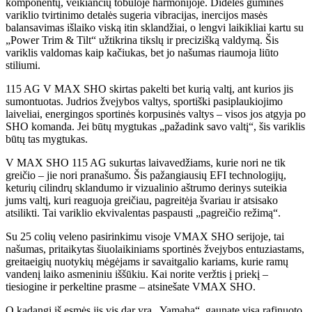
komponentų, veikiančių tobuloje harmonijoje. Didelės guminės
variklio tvirtinimo detalės sugeria vibracijas, inercijos masės
balansavimas išlaiko viską itin sklandžiai, o lengvi laikikliai kartu su
„Power Trim & Tilt“ užtikrina tikslų ir precizišką valdymą. Šis
variklis valdomas kaip kačiukas, bet jo našumas riaumoja liūto
stiliumi.
115 AG V MAX SHO skirtas pakelti bet kurią valtį, ant kurios jis
sumontuotas. Judrios žvejybos valtys, sportiški pasiplaukiojimo
laiveliai, energingos sportinės korpusinės valtys – visos jos atgyja po
SHO komanda. Jei būtų mygtukas „pažadink savo valtį“, šis variklis
būtų tas mygtukas.
V MAX SHO 115 AG sukurtas laivavedžiams, kurie nori ne tik
greičio – jie nori pranašumo. Šis pažangiausių EFI technologijų,
keturių cilindrų sklandumo ir vizualinio aštrumo derinys suteikia
jums valtį, kuri reaguoja greičiau, pagreitėja švariau ir atsisako
atsilikti. Tai variklio ekvivalentas paspausti „pagreičio režimą“.
Su 25 colių veleno pasirinkimu visoje VMAX SHO serijoje, tai
našumas, pritaikytas šiuolaikiniams sportinės žvejybos entuziastams,
greitaeigių nuotykių mėgėjams ir savaitgalio kariams, kurie ramų
vandenį laiko asmeniniu iššūkiu. Kai norite veržtis į priekį –
tiesiogine ir perkeltine prasme – atsinešate VMAX SHO.
O kadangi iš esmės jis vis dar yra „Yamaha“, gaunate visą rafinuoto