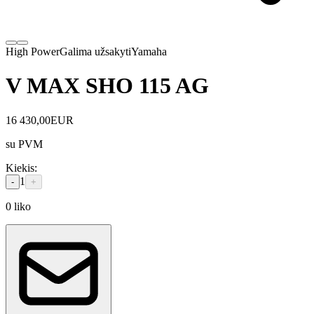
High Power
Galima užsakyti
Yamaha
V MAX SHO 115 AG
16 430,00
EUR
su PVM
Kiekis
:
1
-
+
0
liko