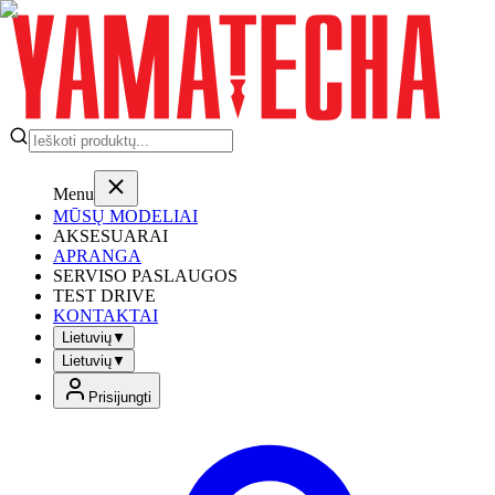
Menu
MŪSŲ MODELIAI
AKSESUARAI
APRANGA
SERVISO PASLAUGOS
TEST DRIVE
KONTAKTAI
Lietuvių
▼
Lietuvių
▼
Prisijungti