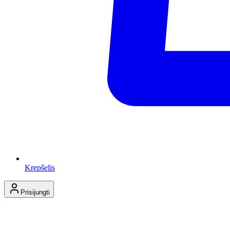
Krepšelis
Prisijungti