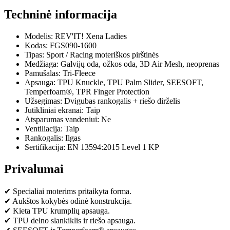
Techninė informacija
Modelis: REV'IT! Xena Ladies
Kodas: FGS090-1600
Tipas: Sport / Racing moteriškos pirštinės
Medžiaga: Galvijų oda, ožkos oda, 3D Air Mesh, neoprenas
Pamušalas: Tri-Fleece
Apsauga: TPU Knuckle, TPU Palm Slider, SEESOFT,
Temperfoam®, TPR Finger Protection
Užsegimas: Dvigubas rankogalis + riešo dirželis
Jutikliniai ekranai: Taip
Atsparumas vandeniui: Ne
Ventiliacija: Taip
Rankogalis: Ilgas
Sertifikacija: EN 13594:2015 Level 1 KP
Privalumai
✔ Specialiai moterims pritaikyta forma.
✔ Aukštos kokybės odinė konstrukcija.
✔ Kieta TPU krumplių apsauga.
✔ TPU delno slankiklis ir riešo apsauga.