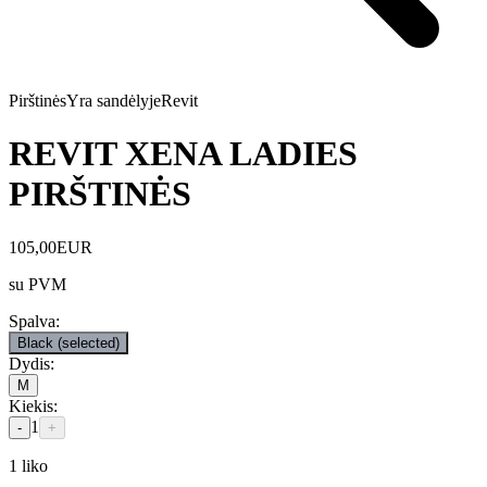
Pirštinės
Yra sandėlyje
Revit
REVIT XENA LADIES
PIRŠTINĖS
105,00
EUR
su PVM
Spalva
:
Black
(selected)
Dydis
:
M
Kiekis
:
1
-
+
1
liko