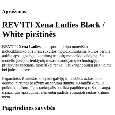
Aprašymas
REV'IT! Xena Ladies Black /
White pirštinės
REV'IT! Xena Ladies
– tai sportinio tipo moteriškos
motociklininko pirštinės, sukurtos motociklininkėms, kurios vertina
aukštą apsaugos lygį, komfortą ir tikslų motociklo valdymą. Šis
modelis įkvėptas lenktynių trasose naudojamų technologijų ir
pritaikytas specialiai moteriškai rankai, užtikrinant puikų prigludimą
bei judesių laisvę.
Pagamintos iš aukštos kokybės galvijų ir minkštos ožkos odos
derinio, pirštinės pasižymi atsparumu dilimui, ilgaamžiškumu ir
puikiu komfortu. Ilgas rankogalis suteikia papildomą riešo apsaugą,
o pažangūs apsauginiai elementai padeda apsaugoti rankas kritimo
metu.
Pagrindinės savybės