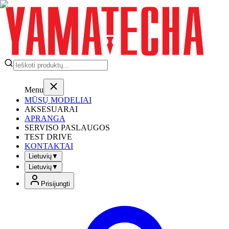
Menu
MŪSŲ MODELIAI
AKSESUARAI
APRANGA
SERVISO PASLAUGOS
TEST DRIVE
KONTAKTAI
Lietuvių
▼
Lietuvių
▼
Prisijungti