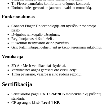
Tri-Fleece pamušalas komfortui ir drėgmės kontrolei.
Išorinės siūlės geresniam jautrumui valdant motociklą.
Funkcionalumas
Connect Finger Tip technologija ant nykščio ir rodomojo
piršto.
Dvigubas rankogalio užsegimas.
Reguliuojamas riešo dirželis.
Silikoninis neslystantis delno paviršius.
Grip Patch intarpai delne ir ant nykščio geresniam sukibimui.
Ventiliacija
3D Air Mesh ventiliaciniai skydeliai.
Ventiliacinės angos geresnei oro cirkuliacijai.
Tinka pavasario, vasaros ir šilto rudens sezonui.
Sertifikacija
Sertifikuotos pagal
EN 13594:2015
motociklininkų pirštinių
standartą.
CE apsaugos klasė:
Level 1 KP
.