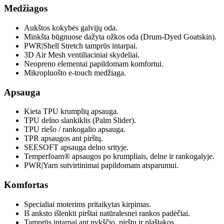
Medžiagos
Aukštos kokybės galvijų oda.
Minkšta būgnuose dažyta ožkos oda (Drum-Dyed Goatskin).
PWR|Shell Stretch tamprūs intarpai.
3D Air Mesh ventiliaciniai skydeliai.
Neopreno elementai papildomam komfortui.
Mikropluošto e-touch medžiaga.
Apsauga
Kieta TPU krumplių apsauga.
TPU delno slankiklis (Palm Slider).
TPU riešo / rankogalio apsauga.
TPR apsaugos ant pirštų.
SEESOFT apsauga delno srityje.
Temperfoam® apsaugos po krumpliais, delne ir rankogalyje.
PWR|Yarn sutvirtinimai papildomam atsparumui.
Komfortas
Specialiai moterims pritaikytas kirpimas.
Iš anksto išlenkti pirštai natūralesnei rankos padėčiai.
Tamprūs intarpai ant nykščio, pirštų ir plaštakos.