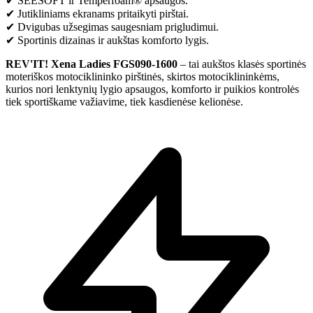
✔ SEESOFT ir Temperfoam® apsaugos.
✔ Jutikliniams ekranams pritaikyti pirštai.
✔ Dvigubas užsegimas saugesniam prigludimui.
✔ Sportinis dizainas ir aukštas komforto lygis.
REV'IT! Xena Ladies FGS090-1600
– tai aukštos klasės sportinės
moteriškos motociklininko pirštinės, skirtos motociklininkėms,
kurios nori lenktynių lygio apsaugos, komforto ir puikios kontrolės
tiek sportiškame važiavime, tiek kasdienėse kelionėse.