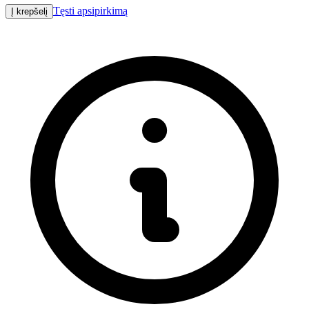
Tęsti apsipirkimą
Į krepšelį