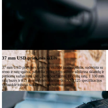
37 mm USD priekinės šakės
37 mm USD priekinės šakės su visiškai juoda apdaila, suderinta su
rėmo ir ratų spalva, pabrėžia puikų retro stilių ir užtikrina sklandų ir
patikimą važiavimą. Dėl „Deltabox“ rėmo, 17 colių ratų, 1 330 mm
ratų bazės ir 815 mm sėdynės aukščio šios XSR125 specifikacijos
važiuoklė tobulai tinka visų ūgių vairuotojams.