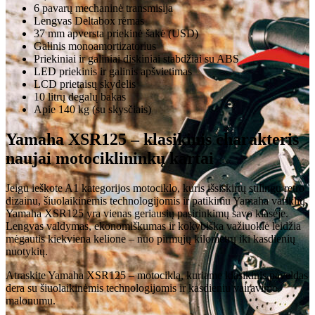
6 pavarų mechaninė transmisija
Lengvas Deltabox rėmas
37 mm apversta priekinė šakė (USD)
Galinis monoamortizatorius
Priekiniai ir galiniai diskiniai stabdžiai su ABS
LED priekinis ir galinis apšvietimas
LCD prietaisų skydelis
10 litrų degalų bakas
Apie 140 kg (su skysčiais)
Yamaha XSR125 – klasikinis charakteris
naujai motociklininkų kartai
Jeigu ieškote A1 kategorijos motociklo, kuris išsiskirtų stilingu retro
dizainu, šiuolaikinėmis technologijomis ir patikimu Yamaha varikliu,
Yamaha XSR125 yra vienas geriausių pasirinkimų savo klasėje.
Lengvas valdymas, ekonomiškumas ir kokybiška važiuoklė leidžia
mėgautis kiekviena kelione – nuo pirmųjų kilometrų iki kasdienių
nuotykių.
Atraskite Yamaha XSR125 – motociklą, kuriame klasikinis paveldas
dera su šiuolaikinėmis technologijomis ir kasdieniu vairavimo
malonumu.