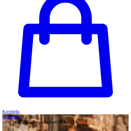
Krepšelis
Produktai
›
XSR125
sport heritage
Galima užsakyti
YAMAHA