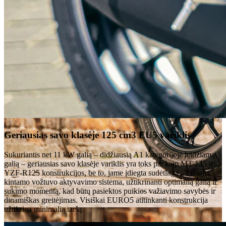
Geriausias savo klasėje 125 cm3 EU5 variklis
Sukuriantis net 11 kW galią – didžiausią A1 kategorijoje leidžiamą
galią – geriausias savo klasėje variklis yra toks pat kaip MT-125 ir
YZF-R125 konstrukcijos, be to, jame įdiegta sudėtinga „Yamaha“
kintamo vožtuvo aktyvavimo sistema, užtikrinanti optimalią galią ir
sukimo momentą, kad būtų pasiektos puikios važiavimo savybės ir
dinamiškas greitėjimas. Visiškai EURO5 atitinkanti konstrukcija
užtikrina minimalią taršą.