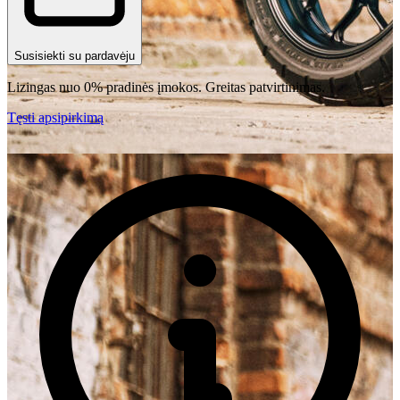
Susisiekti su pardavėju
Lizingas nuo 0% pradinės įmokos. Greitas patvirtinimas.
Tęsti apsipirkimą