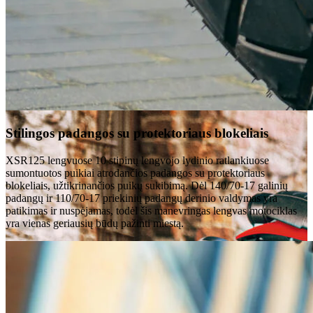
Stilingos padangos su protektoriaus blokeliais
XSR125 lengvuose 10 stipinų lengvojo lydinio ratlankiuose
sumontuotos puikiai atrodančios padangos su protektoriaus
blokeliais, užtikrinančios puikų sukibimą. Dėl 140/70-17 galinių
padangų ir 110/70-17 priekinių padangų derinio valdymas yra
patikimas ir nuspėjamas, todėl šis manevringas lengvas motociklas
yra vienas geriausių būdų pažinti miestą.