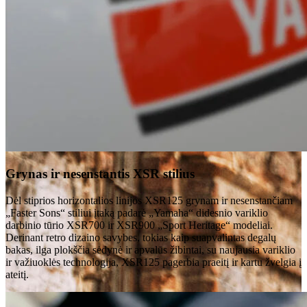
Grynas ir nesenstantis XSR stilius
Dėl stiprios horizontalios linijos XSR125 grynam ir nesenstančiam
„Faster Sons“ stiliui įtaką padarė „Yamaha“ didesnio variklio
darbinio tūrio XSR700 ir XSR900 „Sport Heritage“ modeliai.
Derinant retro dizaino savybes, tokias kaip suapvalintas degalų
bakas, ilga plokščia sėdynė ir apvalūs žibintai, su naujausia variklio
ir važiuoklės technologija, XSR125 pagerbia praeitį ir kartu žvelgia į
ateitį.