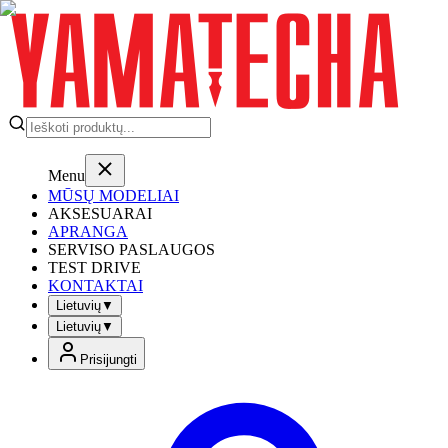
Menu
MŪSŲ MODELIAI
AKSESUARAI
APRANGA
SERVISO PASLAUGOS
TEST DRIVE
KONTAKTAI
Lietuvių
▼
Lietuvių
▼
Prisijungti