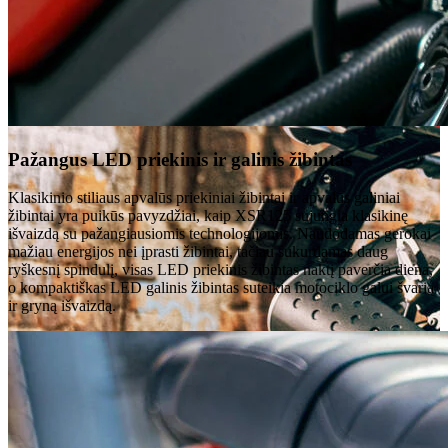
Pažangus LED priekinis ir galinis žibintas
Klasikinio stiliaus apvalūs priekiniai žibintai ir apvalūs galiniai
žibintai yra puikūs pavyzdžiai, kaip XSR125 sujungia klasikinę
išvaizdą su pažangiausiomis technologijomis. Naudodamas gerokai
mažiau energijos nei įprasti žibintai, tačiau sukurdamas daug
ryškesnį spindulį, visas LED priekinis žibintas naktį paverčia diena,
o kompaktiškas LED galinis žibintas suteikia motociklo galui švarią
ir gryną išvaizdą.