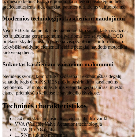
užmiesčio kelius. Patogi ergonomika suteikia pasitikėjimo tiek
pradedantiesiems, tiek daugiau patirties turintiems vairuotojams.
Modernios technologijos kasdieniam naudojimui
Visi LED žibintai ne tik suteikia motociklui šiuolaikišką išvaizdą,
bet ir užtikrina gerą matomumą įvairiomis oro sąlygomis. LCD
prietaisų skydelis aiškiai pateikia visą svarbiausią informaciją, o
kokybiški valdymo elementai leidžia patogiai naudotis motociklu
kiekvieną dieną.
Sukurtas kasdieniam vairavimo malonumui
Nedidelis svoris, komfortiška sėdėsena ir ekonomiškas degalų
sąnaudų lygis daro XSR125 puikiu pasirinkimu kasdienėms
kelionėms. Tai motociklas, kuris vienodai gerai jaučiasi miesto
eisme, priemiesčio keliuose ir savaitgalio išvykose.
Techninės charakteristikos
124 cm³ skysčiu aušinamas vieno cilindro variklis
VVA (Variable Valve Actuation) technologija
11 kW (15 AG) galia
11,5 Nm sukimo momentas