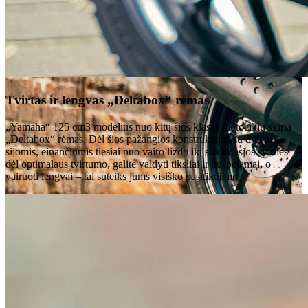
Tvirtas ir lengvas „Deltabox“ rėmas
„Yamaha“ 125 cm3 modelius nuo kitų šios klasės motociklų skiria
„Deltabox“ rėmas. Dėl šios pažangios konstrukcijos su dviem
sijomis, einančiomis tiesiai nuo vairo lizdo iki sukamosios svirties
dėl optimalaus tvirtumo, galite valdyti tiksliai ir nuspėjamai, o
vairuoti lengvai – tai suteiks jums visiško pasitikėjimo.