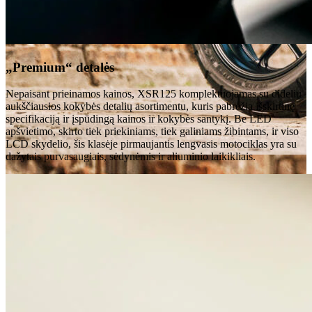
„Premium“ detalės
Nepaisant prieinamos kainos, XSR125 komplektuojamas su dideliu
aukščiausios kokybės detalių asortimentu, kuris pabrėžia išskirtinę
specifikaciją ir įspūdingą kainos ir kokybės santykį. Be LED
apšvietimo, skirto tiek priekiniams, tiek galiniams žibintams, ir viso
LCD skydelio, šis klasėje pirmaujantis lengvasis motociklas yra su
dažytais purvasaugiais, sėdynėmis ir aliuminio laikikliais.