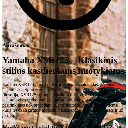
Aprašymas
Yamaha XSR125 – Klasikinis
stilius kasdieniams nuotykiams
Yamaha XSR125 – tai lengvas ir stilingas motociklas, įkvėptas
legendinės „Sport Heritage“ serijos. Sukurtas pagal „Faster Sons“
filosofiją, XSR125 sujungia klasikinį dizainą, modernias
technologijas ir ekonomišką, tačiau gyvybingą variklį. Tai puikus
pasirinkimas tiek pradedantiesiems motociklininkams, tiek tiems,
kurie ieško išskirtinio motociklo kasdienėms kelionėms mieste ir už
jo ribų.
Kodėl verta rinktis Yamaha XSR125?