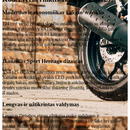
Modernus ir ekonomiškas 125 cm³ variklis
124 cm³ vieno cilindro skysčiu aušinamas variklis su kintamų
vožtuvų valdymo (VVA) sistema išvysto 11 kW (15 AG) galią –
maksimalią, leidžiamą A1 kategorijos motociklams. VVA
technologija užtikrina puikų sukimo momentą žemose apsukose ir
sklandų galios tiekimą aukštesnėse, todėl XSR125 yra dinamiškas,
ekonomiškas ir malonus vairuoti.
Ikoniškas Sport Heritage dizainas
XSR125 išsiskiria autentišku retro stiliumi, kuris įkvėptas klasikinių
Yamaha motociklų. Apvalus LED priekinis žibintas, kompaktiškas
degalų bakas, minimalistinės linijos ir aukštos kokybės apdailos
detalės suteikia motociklui išskirtinę išvaizdą, kuri niekada neišeina
iš mados.
Lengvas ir užtikrintas valdymas
Lengvas Deltabox rėmas užtikrina puikų stabilumo ir
manevringumo balansą. Apversta 37 mm priekinė šakė bei galinė
pakaba leidžia užtikrintai įveikti miesto gatves ir vingiuotus