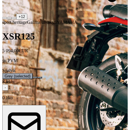
+
12
sport heritage
Galima užsakyti
YAMAHA
XSR125
5 094,00
EUR
su PVM
Spalva
:
Grey
(selected)
Kiekis
:
1
-
+
0
liko