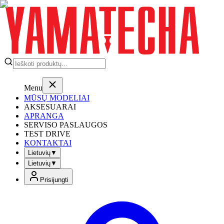
Menu
MŪSŲ MODELIAI
AKSESUARAI
APRANGA
SERVISO PASLAUGOS
TEST DRIVE
KONTAKTAI
Lietuvių
▼
Lietuvių
▼
Prisijungti