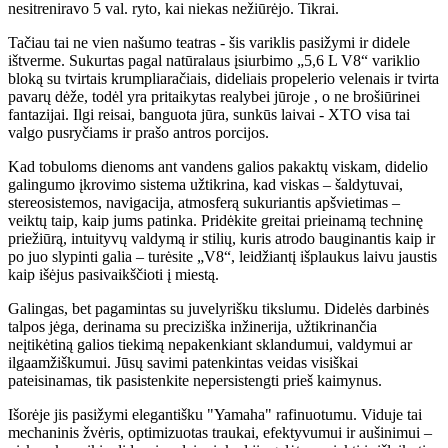
nesitreniravo 5 val. ryto, kai niekas nežiūrėjo. Tikrai.
Tačiau tai ne vien našumo teatras - šis variklis pasižymi ir didele
ištverme. Sukurtas pagal natūralaus įsiurbimo „5,6 L V8“ variklio
bloką su tvirtais krumpliaračiais, dideliais propelerio velenais ir tvirta
pavarų dėže, todėl yra pritaikytas realybei jūroje , o ne brošiūrinei
fantazijai. Ilgi reisai, banguota jūra, sunkūs laivai - XTO visa tai
valgo pusryčiams ir prašo antros porcijos.
Kad tobuloms dienoms ant vandens galios pakaktų viskam, didelio
galingumo įkrovimo sistema užtikrina, kad viskas – šaldytuvai,
stereosistemos, navigacija, atmosferą sukuriantis apšvietimas –
veiktų taip, kaip jums patinka. Pridėkite greitai prieinamą techninę
priežiūrą, intuityvų valdymą ir stilių, kuris atrodo bauginantis kaip ir
po juo slypinti galia – turėsite „V8“, leidžiantį išplaukus laivu jaustis
kaip išėjus pasivaikščioti į miestą.
Galingas, bet pagamintas su juvelyrišku tikslumu. Didelės darbinės
talpos jėga, derinama su preciziška inžinerija, užtikrinančia
neįtikėtiną galios tiekimą nepakenkiant sklandumui, valdymui ar
ilgaamžiškumui. Jūsų savimi patenkintas veidas visiškai
pateisinamas, tik pasistenkite nepersistengti prieš kaimynus.
Išorėje jis pasižymi elegantišku "Yamaha" rafinuotumu. Viduje tai
mechaninis žvėris, optimizuotas traukai, efektyvumui ir aušinimui –