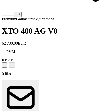
+
3
Premium
Galima užsakyti
Yamaha
XTO 400 AG V8
62 730,00
EUR
su PVM
Kiekis
:
1
-
+
0
liko