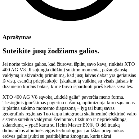
Aprašymas
Suteikite jūsų žodžiams galios.
Jei norite tokios galios, kad žiūrovai išpiltų savo kavą, rinkitės XTO
400 AG V8. Ji sujungia didžiulį sukimo momentą, pažangiausią
valdymą ir akivaizdų priminimą, kad jūsų laivas dabar yra geriausias
iš visų, esančių prieplaukoje. Įskaitant tą vaikiną su visais įtaisais ir
dizainerio kurtais batais, kurie buvo išparduoti prieš kelias savaites.
XTO 400 AG V8 sąvoką „didelė galia“ paverčia meno forma.
Tiesioginis įpurškimas pagerina našumą, optimizuoja kuro sąnaudas
ir platina sukimo momento diapazoną – lyg tai būtų savas
geografinis regionas Tuo tarpu integruota skaitmeninė elektrinė vairo
sistema suteikia valdymui švelnumo, tikslumo ir nepriekaištingą
sklandumą – ypač kartu su Helm Master EX®. O dėl trauką
didinančios atbulinės eigos technologijos į ankštas prieplaukos
erdves galite įsukti su pasitikėjimu žmogaus, kuris tikrai