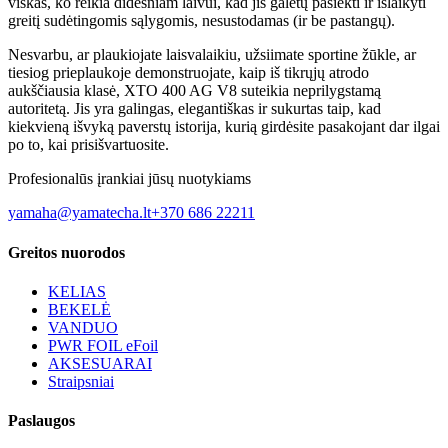
viskas, ko reikia didesniam laivui, kad jis galėtų pasiekti ir išlaikyti
greitį sudėtingomis sąlygomis, nesustodamas (ir be pastangų).
Nesvarbu, ar plaukiojate laisvalaikiu, užsiimate sportine žūkle, ar
tiesiog prieplaukoje demonstruojate, kaip iš tikrųjų atrodo
aukščiausia klasė, XTO 400 AG V8 suteikia neprilygstamą
autoritetą. Jis yra galingas, elegantiškas ir sukurtas taip, kad
kiekvieną išvyką paverstų istorija, kurią girdėsite pasakojant dar ilgai
po to, kai prisišvartuosite.
Profesionalūs įrankiai jūsų nuotykiams
yamaha@yamatecha.lt
+370 686 22211
Greitos nuorodos
KELIAS
BEKELĖ
VANDUO
PWR FOIL eFoil
AKSESUARAI
Straipsniai
Paslaugos