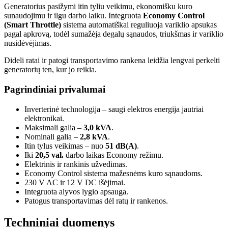
Generatorius pasižymi itin tyliu veikimu, ekonomišku kuro
sunaudojimu ir ilgu darbo laiku. Integruota
Economy Control
(Smart Throttle)
sistema automatiškai reguliuoja variklio apsukas
pagal apkrovą, todėl sumažėja degalų sąnaudos, triukšmas ir variklio
nusidėvėjimas.
Dideli ratai ir patogi transportavimo rankena leidžia lengvai perkelti
generatorių ten, kur jo reikia.
Pagrindiniai privalumai
Inverterinė technologija – saugi elektros energija jautriai
elektronikai.
Maksimali galia –
3,0 kVA
.
Nominali galia –
2,8 kVA
.
Itin tylus veikimas – nuo
51 dB(A)
.
Iki
20,5 val.
darbo laikas Economy režimu.
Elektrinis ir rankinis užvedimas.
Economy Control sistema mažesnėms kuro sąnaudoms.
230 V AC ir 12 V DC išėjimai.
Integruota alyvos lygio apsauga.
Patogus transportavimas dėl ratų ir rankenos.
Techniniai duomenys