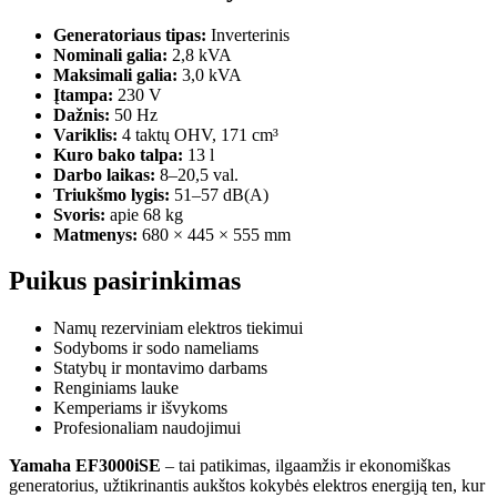
Generatoriaus tipas:
Inverterinis
Nominali galia:
2,8 kVA
Maksimali galia:
3,0 kVA
Įtampa:
230 V
Dažnis:
50 Hz
Variklis:
4 taktų OHV, 171 cm³
Kuro bako talpa:
13 l
Darbo laikas:
8–20,5 val.
Triukšmo lygis:
51–57 dB(A)
Svoris:
apie 68 kg
Matmenys:
680 × 445 × 555 mm
Puikus pasirinkimas
Namų rezerviniam elektros tiekimui
Sodyboms ir sodo nameliams
Statybų ir montavimo darbams
Renginiams lauke
Kemperiams ir išvykoms
Profesionaliam naudojimui
Yamaha EF3000iSE
– tai patikimas, ilgaamžis ir ekonomiškas
generatorius, užtikrinantis aukštos kokybės elektros energiją ten, kur