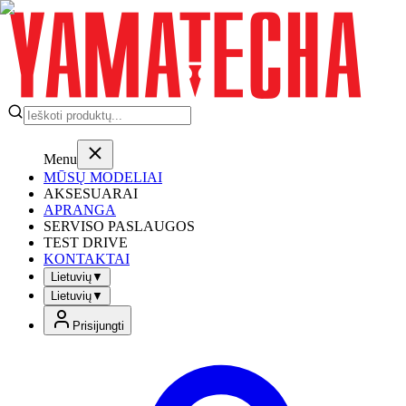
Menu
MŪSŲ MODELIAI
AKSESUARAI
APRANGA
SERVISO PASLAUGOS
TEST DRIVE
KONTAKTAI
Lietuvių
▼
Lietuvių
▼
Prisijungti