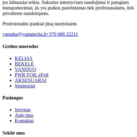
jos labiausiai reikia. Sukurtas intensyviam naudojimui ir patogiam
transportavimui, jis yra puikus pasirinkimas tiek profesionalams, tiek
privatiems naudotojams.
Profesionalūs įrankiai jūsų nuotykiams
yamaha@yamatecha.lt
+370 686 22211
Greitos nuorodos
KELIAS
BEKELĖ
VANDUO
PWR FOIL eFoil
AKSESUARAI
Straipsniai
Paslaugos
Servisas
Apie mus
Kontaktai
Sekite mus