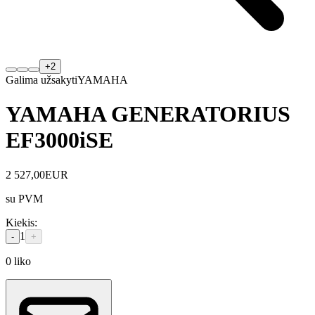
+
2
Galima užsakyti
YAMAHA
YAMAHA GENERATORIUS
EF3000iSE
2 527,00
EUR
su PVM
Kiekis
:
1
-
+
0
liko