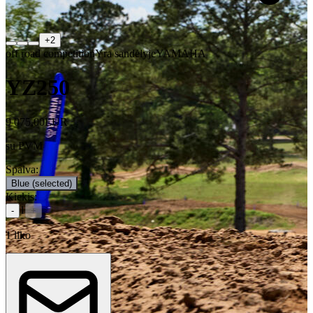
+
2
off road competition
Yra sandėlyje
YAMAHA
YZ250
9 075,00
EUR
su PVM
Spalva
:
Blue
(selected)
Kiekis
:
1
-
+
1
liko