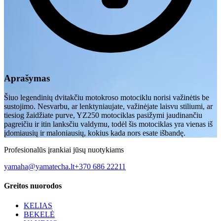
Aprašymas
Šiuo legendinių dvitakčiu motokroso motociklu norisi važinėtis be
sustojimo. Nesvarbu, ar lenktyniaujate, važinėjate laisvu stiliumi, ar
tiesiog žaidžiate purve, YZ250 motociklas pasižymi jaudinančiu
pagreičiu ir itin lanksčiu valdymu, todėl šis motociklas yra vienas iš
įdomiausių ir maloniausių, kokius kada nors esate išbandę.
Profesionalūs įrankiai jūsų nuotykiams
yamaha@yamatecha.lt
+370 686 22211
Greitos nuorodos
KELIAS
BEKELĖ