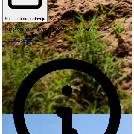
Susisiekti su pardavėju
Lizingas nuo 0% pradinės įmokos. Greitas patvirtinimas.
Tęsti apsipirkimą