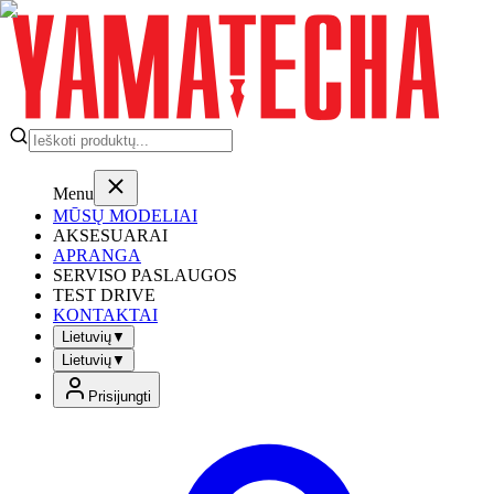
Menu
MŪSŲ MODELIAI
AKSESUARAI
APRANGA
SERVISO PASLAUGOS
TEST DRIVE
KONTAKTAI
Lietuvių
▼
Lietuvių
▼
Prisijungti