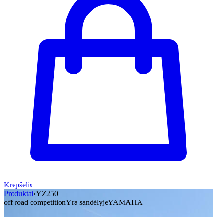
Krepšelis
Produktai
›
YZ250
off road competition
Yra sandėlyje
YAMAHA