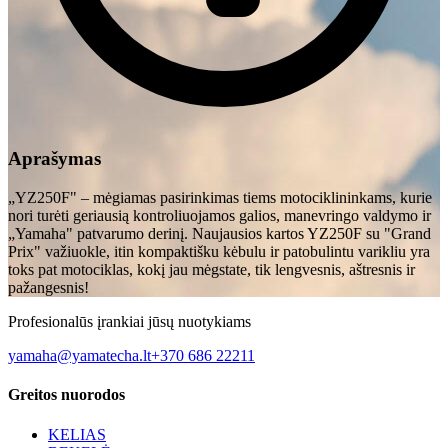
Aprašymas
„YZ250F" – mėgiamas pasirinkimas tiems motociklininkams, kurie
nori turėti geriausią kontroliuojamos galios, manevringo valdymo ir
„Yamaha" patvarumo derinį. Naujausios kartos YZ250F su "Grand
Prix" važiuokle, itin kompaktišku kėbulu ir patobulintu varikliu yra
toks pat motociklas, kokį jau mėgstate, tik lengvesnis, aštresnis ir
pažangesnis!
Profesionalūs įrankiai jūsų nuotykiams
yamaha@yamatecha.lt
+370 686 22211
Greitos nuorodos
KELIAS