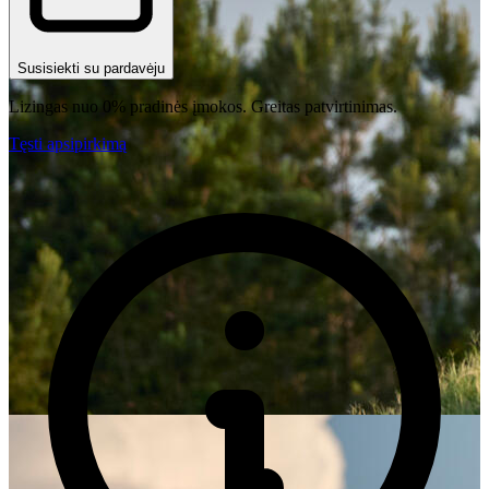
Susisiekti su pardavėju
Lizingas nuo 0% pradinės įmokos. Greitas patvirtinimas.
Tęsti apsipirkimą