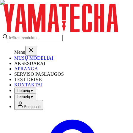
Menu
MŪSŲ MODELIAI
AKSESUARAI
APRANGA
SERVISO PASLAUGOS
TEST DRIVE
KONTAKTAI
Lietuvių
▼
Lietuvių
▼
Prisijungti