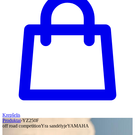
Krepšelis
Produktai
›
YZ250F
off road competition
Yra sandėlyje
YAMAHA