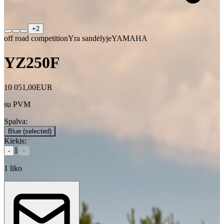
+
2
off road competition
Yra sandėlyje
YAMAHA
YZ250F
10 051,00
EUR
su PVM
Spalva
:
Blue
(selected)
Kiekis
:
1
-
+
1
liko