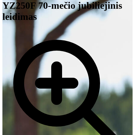
YZ250F 70-mečio jubiliejinis
leidimas