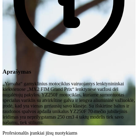
Aprašymas
„Yamaha“ gamyklinius motociklus vairuojantys lenktynininkai
kiekvienose „MX2 FIM Grand Prix“ lenktynėse varžosi dėl
nugalėtojų pakylos. YZ250F motociklas, kuriame sumontuotas
specialus variklis su atvirkštine galva ir lengva aliumininė važiuoklė,
įrodė, kad yra vienas geriausių savo klasėje. Su išskirtine baltos ir
raudonos spalvos apdaila unikalus YZ250F 70-mečio jubiliejinis
leidimas yra neprilygstamas 250 cm3 4 taktų modelis tiek savo
našumu, tiek stiliumi.
Profesionalūs įrankiai jūsų nuotykiams