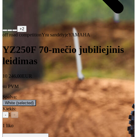
+
2
off road competition
Yra sandėlyje
YAMAHA
YZ250F 70-mečio jubiliejinis
leidimas
10 246,00
EUR
su PVM
Spalva
:
White
(selected)
Kiekis
:
1
-
+
1
liko