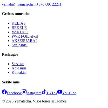
yamaha@yamatecha.lt
+370 686 22211
Greitos nuorodos
KELIAS
BEKELĖ
VANDUO
PWR FOIL eFoil
AKSESUARAI
Straipsniai
Paslaugos
Servisas
Apie mus
Kontaktai
Sekite mus
Facebook
Instagram
TikTok
YouTube
© 2026 Yamatecha. Visos teisės saugomos.