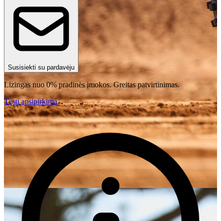
Susisiekti su pardavėju
Lizingas nuo 0% pradinės įmokos. Greitas patvirtinimas.
Tęsti apsipirkimą