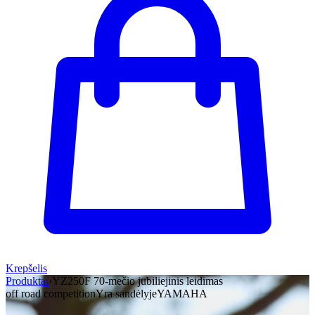
Krepšelis
Produktai
›
YZ250F 70-mečio jubiliejinis leidimas
off road competition
Yra sandėlyje
YAMAHA