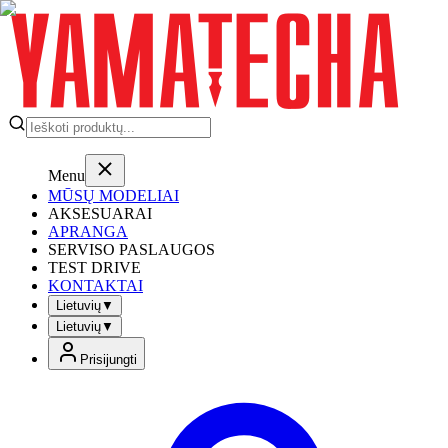
Menu
MŪSŲ MODELIAI
AKSESUARAI
APRANGA
SERVISO PASLAUGOS
TEST DRIVE
KONTAKTAI
Lietuvių
▼
Lietuvių
▼
Prisijungti