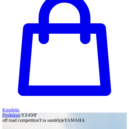
Krepšelis
Produktai
›
YZ450F
off road competition
Yra sandėlyje
YAMAHA