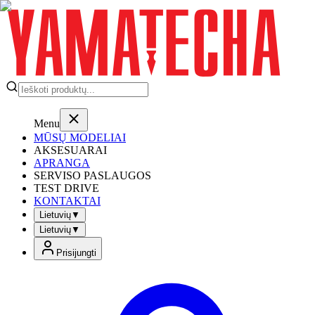
Menu
MŪSŲ MODELIAI
AKSESUARAI
APRANGA
SERVISO PASLAUGOS
TEST DRIVE
KONTAKTAI
Lietuvių
▼
Lietuvių
▼
Prisijungti