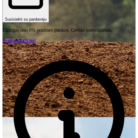
Susisiekti su pardavėju
Lizingas nuo 0% pradinės įmokos. Greitas patvirtinimas.
Tęsti apsipirkimą