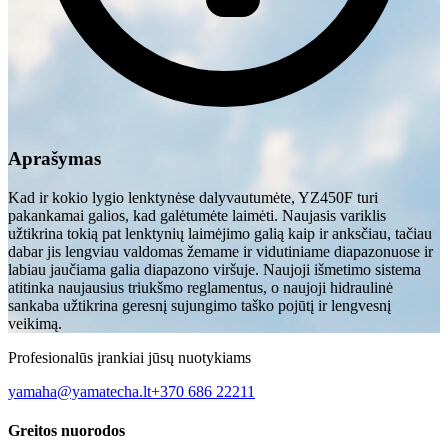
Aprašymas
Kad ir kokio lygio lenktynėse dalyvautumėte, YZ450F turi
pakankamai galios, kad galėtumėte laimėti. Naujasis variklis
užtikrina tokią pat lenktynių laimėjimo galią kaip ir anksčiau, tačiau
dabar jis lengviau valdomas žemame ir vidutiniame diapazonuose ir
labiau jaučiama galia diapazono viršuje. Naujoji išmetimo sistema
atitinka naujausius triukšmo reglamentus, o naujoji hidraulinė
sankaba užtikrina geresnį sujungimo taško pojūtį ir lengvesnį
veikimą.
Profesionalūs įrankiai jūsų nuotykiams
yamaha@yamatecha.lt
+370 686 22211
Greitos nuorodos