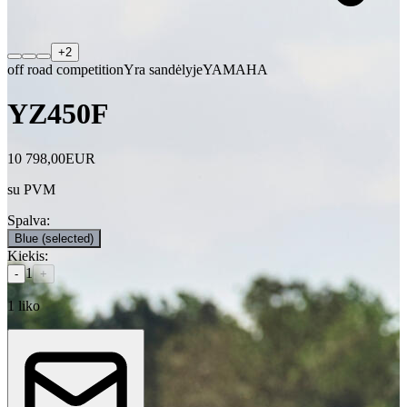
+
2
off road competition
Yra sandėlyje
YAMAHA
YZ450F
10 798,00
EUR
su PVM
Spalva
:
Blue
(selected)
Kiekis
:
1
-
+
1
liko