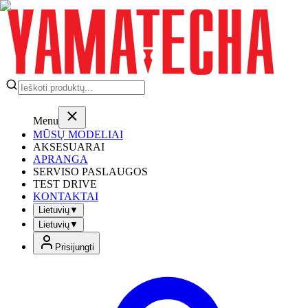
Menu
MŪSŲ MODELIAI
AKSESUARAI
APRANGA
SERVISO PASLAUGOS
TEST DRIVE
KONTAKTAI
Lietuvių
▼
Lietuvių
▼
Prisijungti