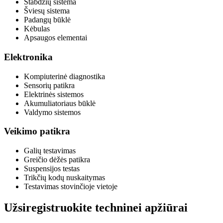
Stabdžių sistema
Šviesų sistema
Padangų būklė
Kėbulas
Apsaugos elementai
Elektronika
Kompiuterinė diagnostika
Sensorių patikra
Elektrinės sistemos
Akumuliatoriaus būklė
Valdymo sistemos
Veikimo patikra
Galių testavimas
Greičio dėžės patikra
Suspensijos testas
Trikčių kodų nuskaitymas
Testavimas stovinčioje vietoje
Užsiregistruokite techninei apžiūrai