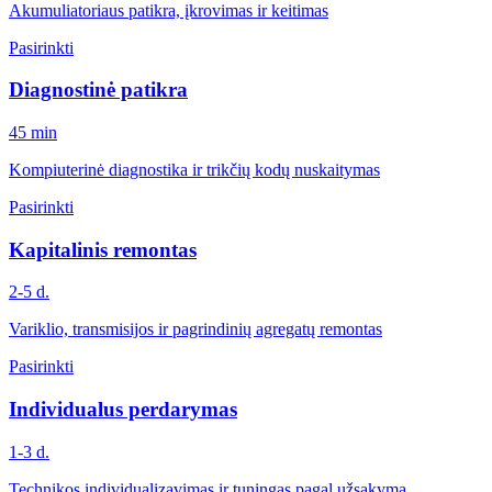
Akumuliatoriaus patikra, įkrovimas ir keitimas
Pasirinkti
Diagnostinė patikra
45 min
Kompiuterinė diagnostika ir trikčių kodų nuskaitymas
Pasirinkti
Kapitalinis remontas
2-5 d.
Variklio, transmisijos ir pagrindinių agregatų remontas
Pasirinkti
Individualus perdarymas
1-3 d.
Technikos individualizavimas ir tuningas pagal užsakymą