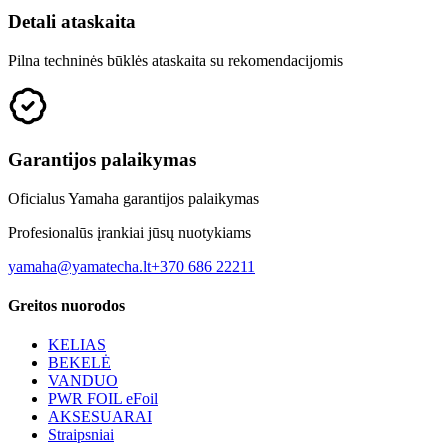
Detali ataskaita
Pilna techninės būklės ataskaita su rekomendacijomis
Garantijos palaikymas
Oficialus Yamaha garantijos palaikymas
Profesionalūs įrankiai jūsų nuotykiams
yamaha@yamatecha.lt
+370 686 22211
Greitos nuorodos
KELIAS
BEKELĖ
VANDUO
PWR FOIL eFoil
AKSESUARAI
Straipsniai