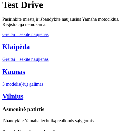
Test Drive
Pasirinkite miestą ir išbandykite naujausius Yamaha motociklus.
Registracija nemokama.
Greitai – sekite naujienas
Klaipėda
Greitai – sekite naujienas
Kaunas
3 modelis(-ių) galimas
Vilnius
Asmeninė patirtis
Išbandykite Yamaha techniką realiomis sąlygomis