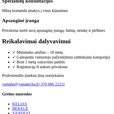
Specialistų konsultacijos
Mūsų komanda atsakys į visus klausimus
Apsauginė įranga
Privaloma turėti savą apsauginę įrangą: šalmą, striukę ir pirštines
Reikalavimai dalyvavimui
✓
Minimalus amžius – 18 metų
✓
Galiojantis vairuotojo pažymėjimas (atitinkama kategorija)
✓
Bent 1 metų vairavimo patirtis
✓
Registracija iš anksto privaloma
Profesionalūs įrankiai jūsų nuotykiams
yamaha@yamatecha.lt
+370 686 22211
Greitos nuorodos
KELIAS
BEKELĖ
VANDUO