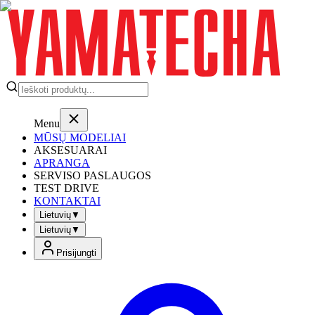
Menu
MŪSŲ MODELIAI
AKSESUARAI
APRANGA
SERVISO PASLAUGOS
TEST DRIVE
KONTAKTAI
Lietuvių
▼
Lietuvių
▼
Prisijungti