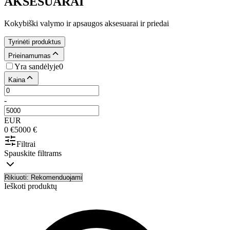
AKSESUARAI
Kokybiški valymo ir apsaugos aksesuarai ir priedai
Tyrinėti produktus
Prieinamumas
Yra sandėlyje
0
Kaina
-
EUR
0
€
5000
€
Filtrai
Spauskite filtrams
Ieškoti produktų