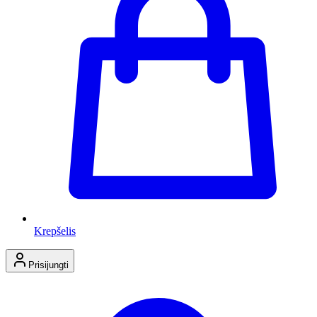
Krepšelis
Prisijungti