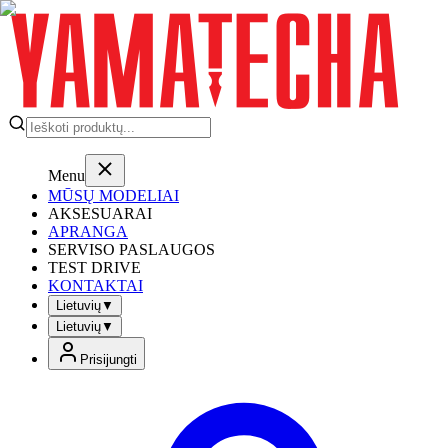
Menu
MŪSŲ MODELIAI
AKSESUARAI
APRANGA
SERVISO PASLAUGOS
TEST DRIVE
KONTAKTAI
Lietuvių
▼
Lietuvių
▼
Prisijungti