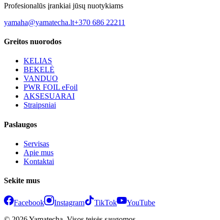
Profesionalūs įrankiai jūsų nuotykiams
yamaha@yamatecha.lt
+370 686 22211
Greitos nuorodos
KELIAS
BEKELĖ
VANDUO
PWR FOIL eFoil
AKSESUARAI
Straipsniai
Paslaugos
Servisas
Apie mus
Kontaktai
Sekite mus
Facebook
Instagram
TikTok
YouTube
© 2026 Yamatecha. Visos teisės saugomos.