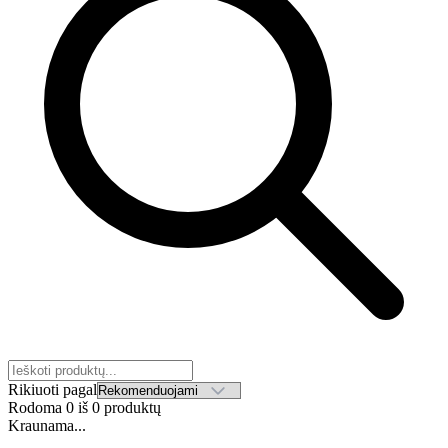
Rikiuoti pagal
Rodoma
0
iš
0
produktų
Kraunama...