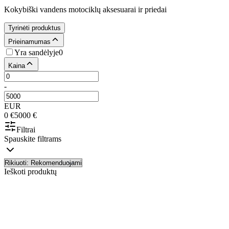
Kokybiški vandens motociklų aksesuarai ir priedai
Tyrinėti produktus
Prieinamumas
Yra sandėlyje
0
Kaina
-
EUR
0
€
5000
€
Filtrai
Spauskite filtrams
Ieškoti produktų