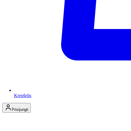
Krepšelis
Prisijungti